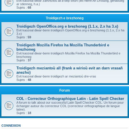
Evit kaozeal diwar zanvezioù all a-bep seurt (lec'hienn An Drouizig, geriaoueg
ar stlenneg, h.a.)
Sujets :
68
Troidigezh e brezhoneg
Troidigezh OpenOffice.org e brezhoneg (1.1.x, 2.x ha 3.x)
Evit kaozeal diwar-benn troidigezh OpenOffice.org e brezhoneg (1.1.x, 2.x ha
3.x)
Sujets :
59
Troidigezh Mozilla Firefox ha Mozilla Thunderbird e
brezhoneg
Evit kaozeal diwar-benn troidigezh Mozilla Firefox ha Mozilla Thunderbird e
brezhoneg
Sujets :
37
Troidigezh meziantoù all (frank a wirioù evit an darn vrasañ
anezho)
Evit kaozeal diwar-benn troidigezh ar meziantoù dre-vras
Sujets :
48
Forum
COL - Correcteur Orthographique Latin - Latin Spell Checker
A forum to talk about our successful Latin Spell Checker COL. Un forum pour
échanger autour du correcteur COL (correcteur orthographique de langue
latine).
Sujets :
18
CONNEXION