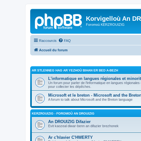
Korvigelloù An D
Foromoù KERZROUIZIG
Raccourcis
FAQ
Accueil du forum
AR STLENNEG HAG AR YEZHOÙ BIHAN ER BED A-BEZH
L'informatique en langues régionales et minorit
Un forum pour parler de l'informatique en langues régionales
pour collecter les dépêches.
Microsoft et le breton - Microsoft and the Bret
A forum to talk about Microsoft and the Breton language
KERZROUIZIG - FOROMOÙ AN DROUIZIG
An DROUIZIG Difazier
Evit kaozeal diwar-benn an difazier brezhonek
Ar c'hlavier C'HWERTY