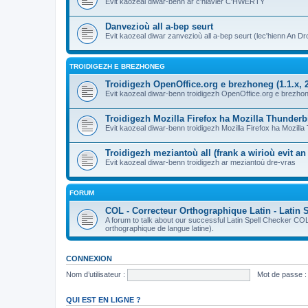
Evit kaozeal diwar-benn ar c'hlavier C'HWERTY
Danvezioù all a-bep seurt
Evit kaozeal diwar zanvezioù all a-bep seurt (lec'hienn An Dro
TROIDIGEZH E BREZHONEG
Troidigezh OpenOffice.org e brezhoneg (1.1.x, 2
Evit kaozeal diwar-benn troidigezh OpenOffice.org e brezhone
Troidigezh Mozilla Firefox ha Mozilla Thunder
Evit kaozeal diwar-benn troidigezh Mozilla Firefox ha Mozill
Troidigezh meziantoù all (frank a wirioù evit a
Evit kaozeal diwar-benn troidigezh ar meziantoù dre-vras
FORUM
COL - Correcteur Orthographique Latin - Latin 
A forum to talk about our successful Latin Spell Checker C
orthographique de langue latine).
CONNEXION
Nom d’utilisateur :
Mot de passe :
QUI EST EN LIGNE ?