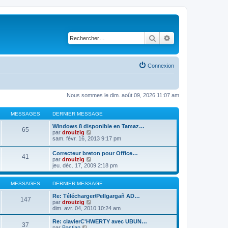
Rechercher
Recherche avancé
Connexion
Nous sommes le dim. août 09, 2026 11:07 am
MESSAGES
DERNIER MESSAGE
Windows 8 disponible en Tamaz…
65
C
par
drouizig
o
sam. févr. 16, 2013 9:17 pm
n
s
Correcteur breton pour Office…
41
u
C
par
drouizig
l
o
jeu. déc. 17, 2009 2:18 pm
t
n
e
s
r
u
MESSAGES
DERNIER MESSAGE
l
l
e
t
Re: Télécharger/Pellgargañ AD…
147
d
e
C
par
drouizig
e
r
o
dim. avr. 04, 2010 10:24 am
r
l
n
n
e
s
Re: clavierC'HWERTY avec UBUN…
i
37
d
u
C
par
Bastian