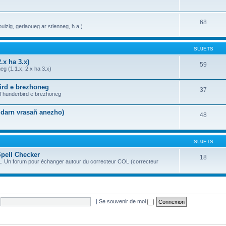
68
uizig, geriaoueg ar stlenneg, h.a.)
SUJETS
.x ha 3.x)
59
g (1.1.x, 2.x ha 3.x)
bird e brezhoneg
37
a Thunderbird e brezhoneg
n darn vrasañ anezho)
48
SUJETS
Spell Checker
18
OL. Un forum pour échanger autour du correcteur COL (correcteur
|
Se souvenir de moi