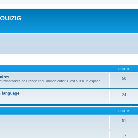
ROUIZIG
SUJETS
aires
56
 et minoritaires de France et du monde entier. C'est aussi un espace
on language
24
SUJETS
51
17