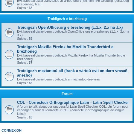
Evit kaozeal diwar zanvezioù all a-bep seurt (lec'hienn An Drouizig, geriaoueg
ar stlenneg, h.a.)
Sujets :
68
Troidigezh e brezhoneg
Troidigezh OpenOffice.org e brezhoneg (1.1.x, 2.x ha 3.x)
Evit kaozeal diwar-benn troidigezh OpenOffice.org e brezhoneg (1.1.x, 2.x ha
3.x)
Sujets :
59
Troidigezh Mozilla Firefox ha Mozilla Thunderbird e
brezhoneg
Evit kaozeal diwar-benn troidigezh Mozilla Firefox ha Mozilla Thunderbird e
brezhoneg
Sujets :
37
Troidigezh meziantoù all (frank a wirioù evit an darn vrasañ
anezho)
Evit kaozeal diwar-benn troidigezh ar meziantoù dre-vras
Sujets :
48
Forum
COL - Correcteur Orthographique Latin - Latin Spell Checker
A forum to talk about our successful Latin Spell Checker COL. Un forum pour
échanger autour du correcteur COL (correcteur orthographique de langue
latine).
Sujets :
18
CONNEXION