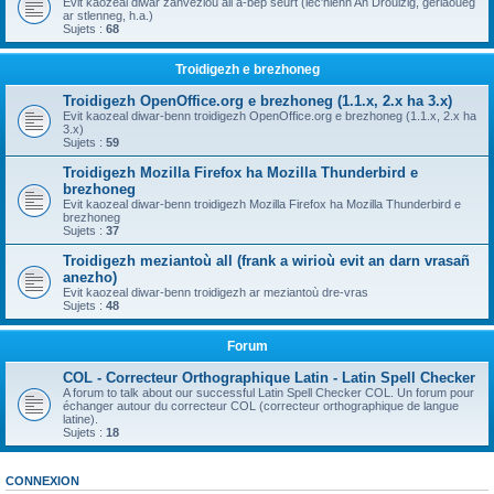
Evit kaozeal diwar zanvezioù all a-bep seurt (lec'hienn An Drouizig, geriaoueg
ar stlenneg, h.a.)
Sujets :
68
Troidigezh e brezhoneg
Troidigezh OpenOffice.org e brezhoneg (1.1.x, 2.x ha 3.x)
Evit kaozeal diwar-benn troidigezh OpenOffice.org e brezhoneg (1.1.x, 2.x ha
3.x)
Sujets :
59
Troidigezh Mozilla Firefox ha Mozilla Thunderbird e
brezhoneg
Evit kaozeal diwar-benn troidigezh Mozilla Firefox ha Mozilla Thunderbird e
brezhoneg
Sujets :
37
Troidigezh meziantoù all (frank a wirioù evit an darn vrasañ
anezho)
Evit kaozeal diwar-benn troidigezh ar meziantoù dre-vras
Sujets :
48
Forum
COL - Correcteur Orthographique Latin - Latin Spell Checker
A forum to talk about our successful Latin Spell Checker COL. Un forum pour
échanger autour du correcteur COL (correcteur orthographique de langue
latine).
Sujets :
18
CONNEXION