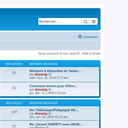
Rechercher
Recherche avancé
Connexion
Nous sommes le ven. août 07, 2026 4:58 pm
MESSAGES
DERNIER MESSAGE
Windows 8 disponible en Tamaz…
65
C
par
drouizig
o
sam. févr. 16, 2013 9:17 pm
n
s
Correcteur breton pour Office…
41
u
C
par
drouizig
l
o
jeu. déc. 17, 2009 2:18 pm
t
n
e
s
r
u
MESSAGES
DERNIER MESSAGE
l
l
e
t
Re: Télécharger/Pellgargañ AD…
147
d
e
C
par
drouizig
e
r
o
dim. avr. 04, 2010 10:24 am
r
l
n
n
e
s
Re: clavierC'HWERTY avec UBUN…
i
37
d
u
C
par
Bastian