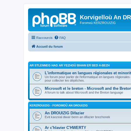
Korvigelloù An D
Foromoù KERZROUIZIG
Raccourcis
FAQ
Accueil du forum
AR STLENNEG HAG AR YEZHOÙ BIHAN ER BED A-BEZH
L'informatique en langues régionales et minorit
Un forum pour parler de l'informatique en langues régionales
pour collecter les dépêches.
Microsoft et le breton - Microsoft and the Bret
A forum to talk about Microsoft and the Breton language
KERZROUIZIG - FOROMOÙ AN DROUIZIG
An DROUIZIG Difazier
Evit kaozeal diwar-benn an difazier brezhonek
Ar c'hlavier C'HWERTY