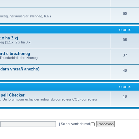
68
uizig, geriaoueg ar stlenneg, h.a.)
SUJETS
.x ha 3.x)
59
g (1.1.x, 2.x ha 3.x)
bird e brezhoneg
37
a Thunderbird e brezhoneg
n darn vrasañ anezho)
48
SUJETS
Spell Checker
18
OL. Un forum pour échanger autour du correcteur COL (correcteur
|
Se souvenir de moi