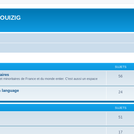
ROUIZIG
SUJETS
aires
56
 et minoritaires de France et du monde entier. C'est aussi un espace
on language
24
SUJETS
51
17