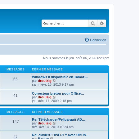
Rechercher
Recherche avancé
Connexion
Nous sommes le jeu. août 06, 2026 6:29 pm
MESSAGES
DERNIER MESSAGE
Windows 8 disponible en Tamaz…
65
C
par
drouizig
o
sam. févr. 16, 2013 9:17 pm
n
s
Correcteur breton pour Office…
41
u
C
par
drouizig
l
o
jeu. déc. 17, 2009 2:18 pm
t
n
e
s
r
u
MESSAGES
DERNIER MESSAGE
l
l
e
t
Re: Télécharger/Pellgargañ AD…
147
d
e
C
par
drouizig
e
r
o
dim. avr. 04, 2010 10:24 am
r
l
n
n
e
s
Re: clavierC'HWERTY avec UBUN…
i
37
d
u
C
par
Bastian