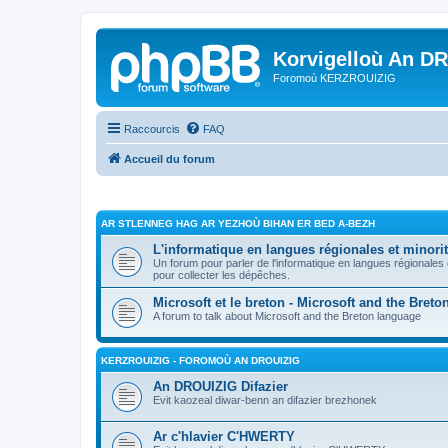
Korvigelloù An D
Foromoù KERZROUIZIG
Raccourcis
FAQ
Accueil du forum
AR STLENNEG HAG AR YEZHOÙ BIHAN ER BED A-BEZH
L'informatique en langues régionales et minorit
Un forum pour parler de l'informatique en langues régionales
pour collecter les dépêches.
Microsoft et le breton - Microsoft and the Bret
A forum to talk about Microsoft and the Breton language
KERZROUIZIG - FOROMOÙ AN DROUIZIG
An DROUIZIG Difazier
Evit kaozeal diwar-benn an difazier brezhonek
Ar c'hlavier C'HWERTY