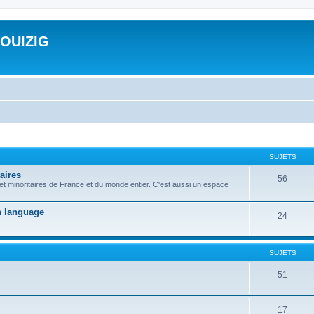
ROUIZIG
SUJETS
aires
56
 et minoritaires de France et du monde entier. C'est aussi un espace
on language
24
SUJETS
51
17