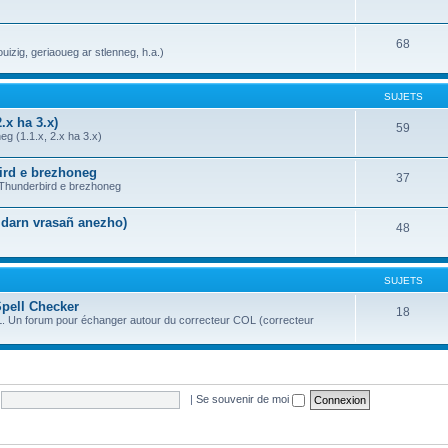
68
uizig, geriaoueg ar stlenneg, h.a.)
SUJETS
.x ha 3.x)
59
g (1.1.x, 2.x ha 3.x)
bird e brezhoneg
37
a Thunderbird e brezhoneg
n darn vrasañ anezho)
48
SUJETS
Spell Checker
18
OL. Un forum pour échanger autour du correcteur COL (correcteur
|
Se souvenir de moi