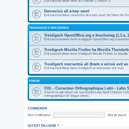
Evit kaozeal diwar-benn ar c'hlavier C'HWERTY
Danvezioù all a-bep seurt
Evit kaozeal diwar zanvezioù all a-bep seurt (lec'hienn An Dro
TROIDIGEZH E BREZHONEG
Troidigezh OpenOffice.org e brezhoneg (1.1.x, 2
Evit kaozeal diwar-benn troidigezh OpenOffice.org e brezhone
Troidigezh Mozilla Firefox ha Mozilla Thunder
Evit kaozeal diwar-benn troidigezh Mozilla Firefox ha Mozill
Troidigezh meziantoù all (frank a wirioù evit a
Evit kaozeal diwar-benn troidigezh ar meziantoù dre-vras
FORUM
COL - Correcteur Orthographique Latin - Latin 
A forum to talk about our successful Latin Spell Checker C
orthographique de langue latine).
CONNEXION
Nom d’utilisateur :
Mot de passe :
QUI EST EN LIGNE ?