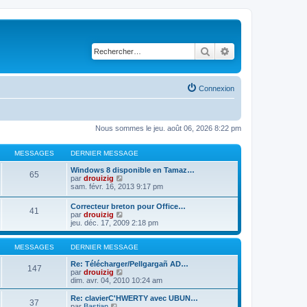
Rechercher
Recherche avancé
Connexion
Nous sommes le jeu. août 06, 2026 8:22 pm
MESSAGES
DERNIER MESSAGE
Windows 8 disponible en Tamaz…
65
C
par
drouizig
o
sam. févr. 16, 2013 9:17 pm
n
s
Correcteur breton pour Office…
41
u
C
par
drouizig
l
o
jeu. déc. 17, 2009 2:18 pm
t
n
e
s
r
u
MESSAGES
DERNIER MESSAGE
l
l
e
t
Re: Télécharger/Pellgargañ AD…
147
d
e
C
par
drouizig
e
r
o
dim. avr. 04, 2010 10:24 am
r
l
n
n
e
s
Re: clavierC'HWERTY avec UBUN…
i
37
d
u
C
par
Bastian