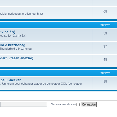
68
uizig, geriaoueg ar stlenneg, h.a.)
SUJETS
.x ha 3.x)
59
g (1.1.x, 2.x ha 3.x)
bird e brezhoneg
37
a Thunderbird e brezhoneg
n darn vrasañ anezho)
48
SUJETS
Spell Checker
18
OL. Un forum pour échanger autour du correcteur COL (correcteur
|
Se souvenir de moi