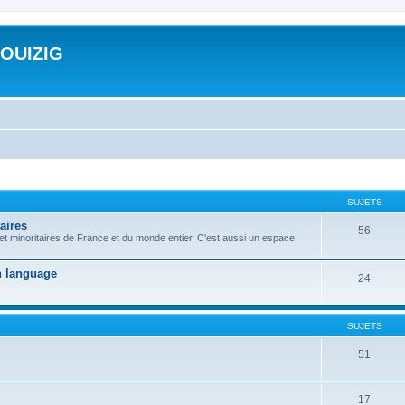
ROUIZIG
SUJETS
aires
56
 et minoritaires de France et du monde entier. C'est aussi un espace
on language
24
SUJETS
51
17