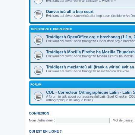
Evit kaozeal diwar-benn ar c'hlavier C'HWERTY
Danvezioù all a-bep seurt
Evit kaozeal diwar zanvezioù all a-bep seurt (lec'hienn An Dro
TROIDIGEZH E BREZHONEG
Troidigezh OpenOffice.org e brezhoneg (1.1.x, 2
Evit kaozeal diwar-benn troidigezh OpenOffice.org e brezhone
Troidigezh Mozilla Firefox ha Mozilla Thunder
Evit kaozeal diwar-benn troidigezh Mozilla Firefox ha Mozill
Troidigezh meziantoù all (frank a wirioù evit a
Evit kaozeal diwar-benn troidigezh ar meziantoù dre-vras
FORUM
COL - Correcteur Orthographique Latin - Latin 
A forum to talk about our successful Latin Spell Checker C
orthographique de langue latine).
CONNEXION
Nom d’utilisateur :
Mot de passe :
QUI EST EN LIGNE ?