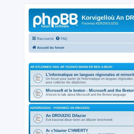
Korvigelloù An D
Foromoù KERZROUIZIG
Raccourcis
FAQ
Accueil du forum
AR STLENNEG HAG AR YEZHOÙ BIHAN ER BED A-BEZH
L'informatique en langues régionales et minorit
Un forum pour parler de l'informatique en langues régionales
pour collecter les dépêches.
Microsoft et le breton - Microsoft and the Bret
A forum to talk about Microsoft and the Breton language
KERZROUIZIG - FOROMOÙ AN DROUIZIG
An DROUIZIG Difazier
Evit kaozeal diwar-benn an difazier brezhonek
Ar c'hlavier C'HWERTY