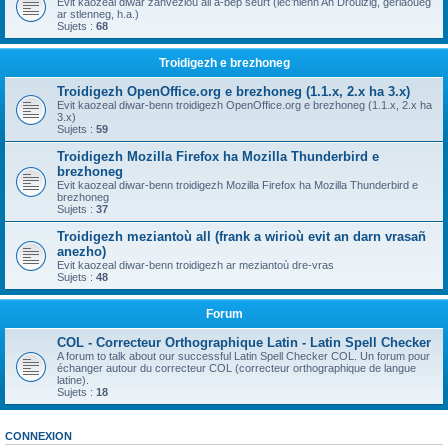
Evit kaozeal diwar zanvezioù all a-bep seurt (lec'hienn An Drouizig, geriaoueg
ar stlenneg, h.a.)
Sujets :
68
Troidigezh e brezhoneg
Troidigezh OpenOffice.org e brezhoneg (1.1.x, 2.x ha 3.x)
Evit kaozeal diwar-benn troidigezh OpenOffice.org e brezhoneg (1.1.x, 2.x ha
3.x)
Sujets :
59
Troidigezh Mozilla Firefox ha Mozilla Thunderbird e
brezhoneg
Evit kaozeal diwar-benn troidigezh Mozilla Firefox ha Mozilla Thunderbird e
brezhoneg
Sujets :
37
Troidigezh meziantoù all (frank a wirioù evit an darn vrasañ
anezho)
Evit kaozeal diwar-benn troidigezh ar meziantoù dre-vras
Sujets :
48
Forum
COL - Correcteur Orthographique Latin - Latin Spell Checker
A forum to talk about our successful Latin Spell Checker COL. Un forum pour
échanger autour du correcteur COL (correcteur orthographique de langue
latine).
Sujets :
18
CONNEXION