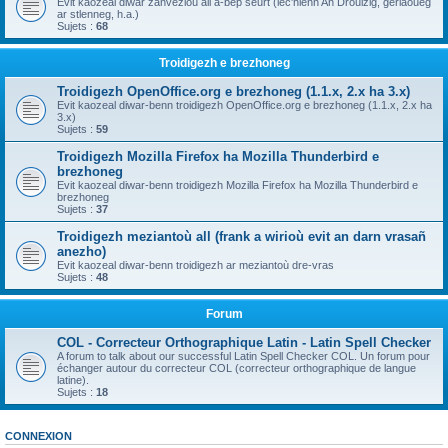
Evit kaozeal diwar zanvezioù all a-bep seurt (lec'hienn An Drouizig, geriaoueg
ar stlenneg, h.a.)
Sujets :
68
Troidigezh e brezhoneg
Troidigezh OpenOffice.org e brezhoneg (1.1.x, 2.x ha 3.x)
Evit kaozeal diwar-benn troidigezh OpenOffice.org e brezhoneg (1.1.x, 2.x ha
3.x)
Sujets :
59
Troidigezh Mozilla Firefox ha Mozilla Thunderbird e
brezhoneg
Evit kaozeal diwar-benn troidigezh Mozilla Firefox ha Mozilla Thunderbird e
brezhoneg
Sujets :
37
Troidigezh meziantoù all (frank a wirioù evit an darn vrasañ
anezho)
Evit kaozeal diwar-benn troidigezh ar meziantoù dre-vras
Sujets :
48
Forum
COL - Correcteur Orthographique Latin - Latin Spell Checker
A forum to talk about our successful Latin Spell Checker COL. Un forum pour
échanger autour du correcteur COL (correcteur orthographique de langue
latine).
Sujets :
18
CONNEXION