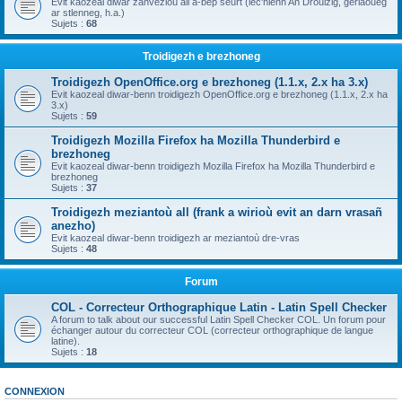
Evit kaozeal diwar zanvezioù all a-bep seurt (lec'hienn An Drouizig, geriaoueg
ar stlenneg, h.a.)
Sujets :
68
Troidigezh e brezhoneg
Troidigezh OpenOffice.org e brezhoneg (1.1.x, 2.x ha 3.x)
Evit kaozeal diwar-benn troidigezh OpenOffice.org e brezhoneg (1.1.x, 2.x ha
3.x)
Sujets :
59
Troidigezh Mozilla Firefox ha Mozilla Thunderbird e
brezhoneg
Evit kaozeal diwar-benn troidigezh Mozilla Firefox ha Mozilla Thunderbird e
brezhoneg
Sujets :
37
Troidigezh meziantoù all (frank a wirioù evit an darn vrasañ
anezho)
Evit kaozeal diwar-benn troidigezh ar meziantoù dre-vras
Sujets :
48
Forum
COL - Correcteur Orthographique Latin - Latin Spell Checker
A forum to talk about our successful Latin Spell Checker COL. Un forum pour
échanger autour du correcteur COL (correcteur orthographique de langue
latine).
Sujets :
18
CONNEXION