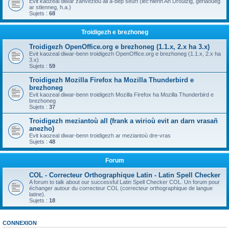
Evit kaozeal diwar zanvezioù all a-bep seurt (lec'hienn An Drouizig, geriaoueg
ar stlenneg, h.a.)
Sujets :
68
Troidigezh e brezhoneg
Troidigezh OpenOffice.org e brezhoneg (1.1.x, 2.x ha 3.x)
Evit kaozeal diwar-benn troidigezh OpenOffice.org e brezhoneg (1.1.x, 2.x ha
3.x)
Sujets :
59
Troidigezh Mozilla Firefox ha Mozilla Thunderbird e
brezhoneg
Evit kaozeal diwar-benn troidigezh Mozilla Firefox ha Mozilla Thunderbird e
brezhoneg
Sujets :
37
Troidigezh meziantoù all (frank a wirioù evit an darn vrasañ
anezho)
Evit kaozeal diwar-benn troidigezh ar meziantoù dre-vras
Sujets :
48
Forum
COL - Correcteur Orthographique Latin - Latin Spell Checker
A forum to talk about our successful Latin Spell Checker COL. Un forum pour
échanger autour du correcteur COL (correcteur orthographique de langue
latine).
Sujets :
18
CONNEXION