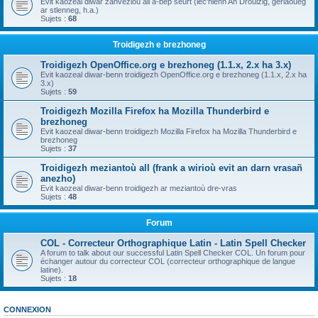
Evit kaozeal diwar zanvezioù all a-bep seurt (lec'hienn An Drouizig, geriaoueg
ar stlenneg, h.a.)
Sujets :
68
Troidigezh e brezhoneg
Troidigezh OpenOffice.org e brezhoneg (1.1.x, 2.x ha 3.x)
Evit kaozeal diwar-benn troidigezh OpenOffice.org e brezhoneg (1.1.x, 2.x ha
3.x)
Sujets :
59
Troidigezh Mozilla Firefox ha Mozilla Thunderbird e
brezhoneg
Evit kaozeal diwar-benn troidigezh Mozilla Firefox ha Mozilla Thunderbird e
brezhoneg
Sujets :
37
Troidigezh meziantoù all (frank a wirioù evit an darn vrasañ
anezho)
Evit kaozeal diwar-benn troidigezh ar meziantoù dre-vras
Sujets :
48
Forum
COL - Correcteur Orthographique Latin - Latin Spell Checker
A forum to talk about our successful Latin Spell Checker COL. Un forum pour
échanger autour du correcteur COL (correcteur orthographique de langue
latine).
Sujets :
18
CONNEXION