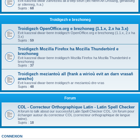
Evit kaozeal diwar zanvezioù all a-bep seurt (lec'hienn An Drouizig, geriaoueg
ar stlenneg, h.a.)
Sujets :
68
Troidigezh e brezhoneg
Troidigezh OpenOffice.org e brezhoneg (1.1.x, 2.x ha 3.x)
Evit kaozeal diwar-benn troidigezh OpenOffice.org e brezhoneg (1.1.x, 2.x ha
3.x)
Sujets :
59
Troidigezh Mozilla Firefox ha Mozilla Thunderbird e
brezhoneg
Evit kaozeal diwar-benn troidigezh Mozilla Firefox ha Mozilla Thunderbird e
brezhoneg
Sujets :
37
Troidigezh meziantoù all (frank a wirioù evit an darn vrasañ
anezho)
Evit kaozeal diwar-benn troidigezh ar meziantoù dre-vras
Sujets :
48
Forum
COL - Correcteur Orthographique Latin - Latin Spell Checker
A forum to talk about our successful Latin Spell Checker COL. Un forum pour
échanger autour du correcteur COL (correcteur orthographique de langue
latine).
Sujets :
18
CONNEXION