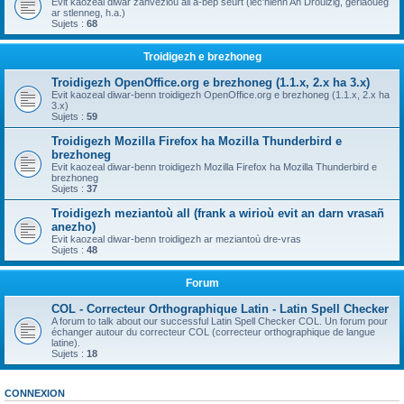
Evit kaozeal diwar zanvezioù all a-bep seurt (lec'hienn An Drouizig, geriaoueg
ar stlenneg, h.a.)
Sujets :
68
Troidigezh e brezhoneg
Troidigezh OpenOffice.org e brezhoneg (1.1.x, 2.x ha 3.x)
Evit kaozeal diwar-benn troidigezh OpenOffice.org e brezhoneg (1.1.x, 2.x ha
3.x)
Sujets :
59
Troidigezh Mozilla Firefox ha Mozilla Thunderbird e
brezhoneg
Evit kaozeal diwar-benn troidigezh Mozilla Firefox ha Mozilla Thunderbird e
brezhoneg
Sujets :
37
Troidigezh meziantoù all (frank a wirioù evit an darn vrasañ
anezho)
Evit kaozeal diwar-benn troidigezh ar meziantoù dre-vras
Sujets :
48
Forum
COL - Correcteur Orthographique Latin - Latin Spell Checker
A forum to talk about our successful Latin Spell Checker COL. Un forum pour
échanger autour du correcteur COL (correcteur orthographique de langue
latine).
Sujets :
18
CONNEXION