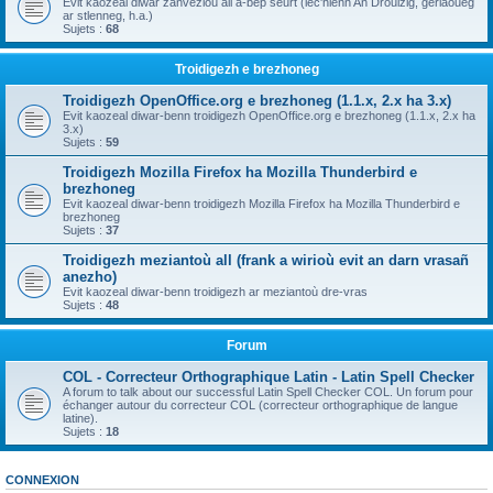
Evit kaozeal diwar zanvezioù all a-bep seurt (lec'hienn An Drouizig, geriaoueg
ar stlenneg, h.a.)
Sujets :
68
Troidigezh e brezhoneg
Troidigezh OpenOffice.org e brezhoneg (1.1.x, 2.x ha 3.x)
Evit kaozeal diwar-benn troidigezh OpenOffice.org e brezhoneg (1.1.x, 2.x ha
3.x)
Sujets :
59
Troidigezh Mozilla Firefox ha Mozilla Thunderbird e
brezhoneg
Evit kaozeal diwar-benn troidigezh Mozilla Firefox ha Mozilla Thunderbird e
brezhoneg
Sujets :
37
Troidigezh meziantoù all (frank a wirioù evit an darn vrasañ
anezho)
Evit kaozeal diwar-benn troidigezh ar meziantoù dre-vras
Sujets :
48
Forum
COL - Correcteur Orthographique Latin - Latin Spell Checker
A forum to talk about our successful Latin Spell Checker COL. Un forum pour
échanger autour du correcteur COL (correcteur orthographique de langue
latine).
Sujets :
18
CONNEXION