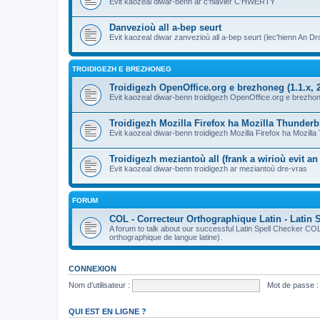
Evit kaozeal diwar-benn ar c'hlavier C'HWERTY
Danvezioù all a-bep seurt
Evit kaozeal diwar zanvezioù all a-bep seurt (lec'hienn An Dro
TROIDIGEZH E BREZHONEG
Troidigezh OpenOffice.org e brezhoneg (1.1.x, 2
Evit kaozeal diwar-benn troidigezh OpenOffice.org e brezhone
Troidigezh Mozilla Firefox ha Mozilla Thunder
Evit kaozeal diwar-benn troidigezh Mozilla Firefox ha Mozill
Troidigezh meziantoù all (frank a wirioù evit a
Evit kaozeal diwar-benn troidigezh ar meziantoù dre-vras
FORUM
COL - Correcteur Orthographique Latin - Latin 
A forum to talk about our successful Latin Spell Checker C
orthographique de langue latine).
CONNEXION
Nom d’utilisateur :
Mot de passe :
QUI EST EN LIGNE ?