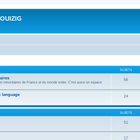
ROUIZIG
SUJETS
aires
56
 et minoritaires de France et du monde entier. C'est aussi un espace
on language
24
SUJETS
51
17