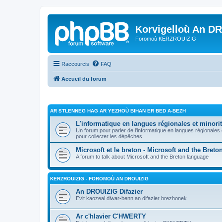
Korvigelloù An D
Foromoù KERZROUIZIG
Raccourcis
FAQ
Accueil du forum
AR STLENNEG HAG AR YEZHOÙ BIHAN ER BED A-BEZH
L'informatique en langues régionales et minorit
Un forum pour parler de l'informatique en langues régionales
pour collecter les dépêches.
Microsoft et le breton - Microsoft and the Bret
A forum to talk about Microsoft and the Breton language
KERZROUIZIG - FOROMOÙ AN DROUIZIG
An DROUIZIG Difazier
Evit kaozeal diwar-benn an difazier brezhonek
Ar c'hlavier C'HWERTY