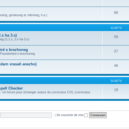
68
uizig, geriaoueg ar stlenneg, h.a.)
SUJETS
.x ha 3.x)
59
g (1.1.x, 2.x ha 3.x)
bird e brezhoneg
37
a Thunderbird e brezhoneg
n darn vrasañ anezho)
48
SUJETS
Spell Checker
18
OL. Un forum pour échanger autour du correcteur COL (correcteur
|
Se souvenir de moi