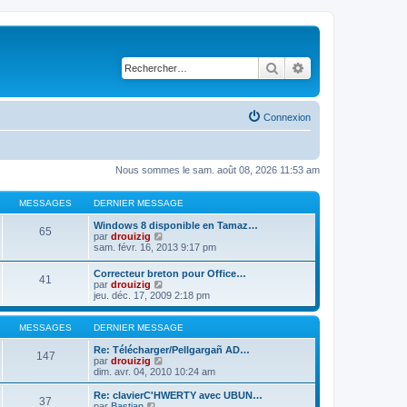
Rechercher
Recherche avancé
Connexion
Nous sommes le sam. août 08, 2026 11:53 am
MESSAGES
DERNIER MESSAGE
Windows 8 disponible en Tamaz…
65
C
par
drouizig
o
sam. févr. 16, 2013 9:17 pm
n
s
Correcteur breton pour Office…
41
u
C
par
drouizig
l
o
jeu. déc. 17, 2009 2:18 pm
t
n
e
s
r
u
MESSAGES
DERNIER MESSAGE
l
l
e
t
Re: Télécharger/Pellgargañ AD…
147
d
e
C
par
drouizig
e
r
o
dim. avr. 04, 2010 10:24 am
r
l
n
n
e
s
Re: clavierC'HWERTY avec UBUN…
i
37
d
u
C
par
Bastian