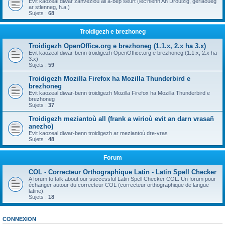
Evit kaozeal diwar zanvezioù all a-bep seurt (lec'hienn An Drouizig, geriaoueg
ar stlenneg, h.a.)
Sujets :
68
Troidigezh e brezhoneg
Troidigezh OpenOffice.org e brezhoneg (1.1.x, 2.x ha 3.x)
Evit kaozeal diwar-benn troidigezh OpenOffice.org e brezhoneg (1.1.x, 2.x ha
3.x)
Sujets :
59
Troidigezh Mozilla Firefox ha Mozilla Thunderbird e
brezhoneg
Evit kaozeal diwar-benn troidigezh Mozilla Firefox ha Mozilla Thunderbird e
brezhoneg
Sujets :
37
Troidigezh meziantoù all (frank a wirioù evit an darn vrasañ
anezho)
Evit kaozeal diwar-benn troidigezh ar meziantoù dre-vras
Sujets :
48
Forum
COL - Correcteur Orthographique Latin - Latin Spell Checker
A forum to talk about our successful Latin Spell Checker COL. Un forum pour
échanger autour du correcteur COL (correcteur orthographique de langue
latine).
Sujets :
18
CONNEXION