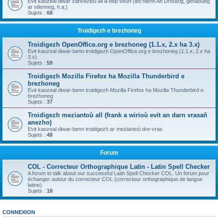
Evit kaozeal diwar zanvezioù all a-bep seurt (lec'hienn An Drouizig, geriaoueg
ar stlenneg, h.a.)
Sujets :
68
Troidigezh e brezhoneg
Troidigezh OpenOffice.org e brezhoneg (1.1.x, 2.x ha 3.x)
Evit kaozeal diwar-benn troidigezh OpenOffice.org e brezhoneg (1.1.x, 2.x ha
3.x)
Sujets :
59
Troidigezh Mozilla Firefox ha Mozilla Thunderbird e
brezhoneg
Evit kaozeal diwar-benn troidigezh Mozilla Firefox ha Mozilla Thunderbird e
brezhoneg
Sujets :
37
Troidigezh meziantoù all (frank a wirioù evit an darn vrasañ
anezho)
Evit kaozeal diwar-benn troidigezh ar meziantoù dre-vras
Sujets :
48
Forum
COL - Correcteur Orthographique Latin - Latin Spell Checker
A forum to talk about our successful Latin Spell Checker COL. Un forum pour
échanger autour du correcteur COL (correcteur orthographique de langue
latine).
Sujets :
18
CONNEXION