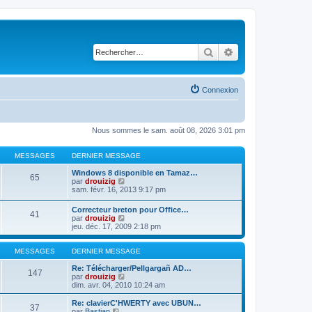
Rechercher
Recherche avancé
Connexion
Nous sommes le sam. août 08, 2026 3:01 pm
MESSAGES
DERNIER MESSAGE
Windows 8 disponible en Tamaz…
65
C
par
drouizig
o
sam. févr. 16, 2013 9:17 pm
n
s
Correcteur breton pour Office…
41
u
C
par
drouizig
l
o
jeu. déc. 17, 2009 2:18 pm
t
n
e
s
r
u
MESSAGES
DERNIER MESSAGE
l
l
e
t
Re: Télécharger/Pellgargañ AD…
147
d
e
C
par
drouizig
e
r
o
dim. avr. 04, 2010 10:24 am
r
l
n
n
e
s
Re: clavierC'HWERTY avec UBUN…
i
37
d
u
C
par
Bastian