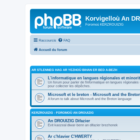
Korvigelloù An D
Foromoù KERZROUIZIG
Raccourcis
FAQ
Accueil du forum
AR STLENNEG HAG AR YEZHOÙ BIHAN ER BED A-BEZH
L'informatique en langues régionales et minorit
Un forum pour parler de l'informatique en langues régionales
pour collecter les dépêches.
Microsoft et le breton - Microsoft and the Bret
A forum to talk about Microsoft and the Breton language
KERZROUIZIG - FOROMOÙ AN DROUIZIG
An DROUIZIG Difazier
Evit kaozeal diwar-benn an difazier brezhonek
Ar c'hlavier C'HWERTY