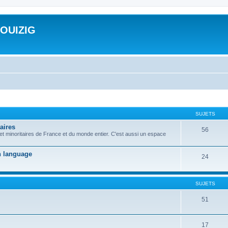
ROUIZIG
SUJETS
aires
56
 et minoritaires de France et du monde entier. C'est aussi un espace
on language
24
SUJETS
51
17