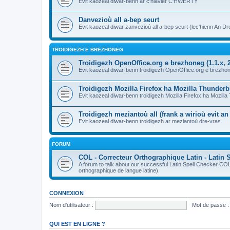
Evit kaozeal diwar-benn ar c'hlavier C'HWERTY
Danvezioù all a-bep seurt
Evit kaozeal diwar zanvezioù all a-bep seurt (lec'hienn An Dro
TROIDIGEZH E BREZHONEG
Troidigezh OpenOffice.org e brezhoneg (1.1.x, 2
Evit kaozeal diwar-benn troidigezh OpenOffice.org e brezhone
Troidigezh Mozilla Firefox ha Mozilla Thunder
Evit kaozeal diwar-benn troidigezh Mozilla Firefox ha Mozill
Troidigezh meziantoù all (frank a wirioù evit a
Evit kaozeal diwar-benn troidigezh ar meziantoù dre-vras
FORUM
COL - Correcteur Orthographique Latin - Latin 
A forum to talk about our successful Latin Spell Checker C
orthographique de langue latine).
CONNEXION
Nom d’utilisateur :
Mot de passe :
QUI EST EN LIGNE ?