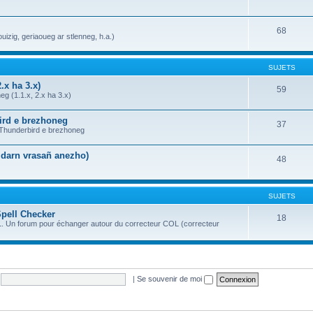
68
uizig, geriaoueg ar stlenneg, h.a.)
SUJETS
.x ha 3.x)
59
g (1.1.x, 2.x ha 3.x)
bird e brezhoneg
37
a Thunderbird e brezhoneg
n darn vrasañ anezho)
48
SUJETS
Spell Checker
18
OL. Un forum pour échanger autour du correcteur COL (correcteur
|
Se souvenir de moi