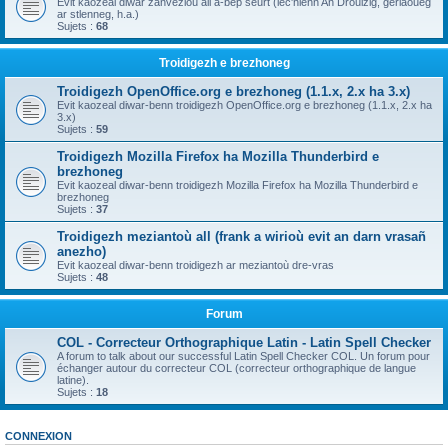
Evit kaozeal diwar zanvezioù all a-bep seurt (lec'hienn An Drouizig, geriaoueg
ar stlenneg, h.a.)
Sujets :
68
Troidigezh e brezhoneg
Troidigezh OpenOffice.org e brezhoneg (1.1.x, 2.x ha 3.x)
Evit kaozeal diwar-benn troidigezh OpenOffice.org e brezhoneg (1.1.x, 2.x ha
3.x)
Sujets :
59
Troidigezh Mozilla Firefox ha Mozilla Thunderbird e
brezhoneg
Evit kaozeal diwar-benn troidigezh Mozilla Firefox ha Mozilla Thunderbird e
brezhoneg
Sujets :
37
Troidigezh meziantoù all (frank a wirioù evit an darn vrasañ
anezho)
Evit kaozeal diwar-benn troidigezh ar meziantoù dre-vras
Sujets :
48
Forum
COL - Correcteur Orthographique Latin - Latin Spell Checker
A forum to talk about our successful Latin Spell Checker COL. Un forum pour
échanger autour du correcteur COL (correcteur orthographique de langue
latine).
Sujets :
18
CONNEXION