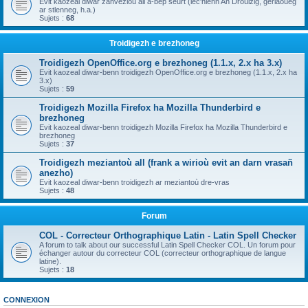
Evit kaozeal diwar zanvezioù all a-bep seurt (lec'hienn An Drouizig, geriaoueg
ar stlenneg, h.a.)
Sujets :
68
Troidigezh e brezhoneg
Troidigezh OpenOffice.org e brezhoneg (1.1.x, 2.x ha 3.x)
Evit kaozeal diwar-benn troidigezh OpenOffice.org e brezhoneg (1.1.x, 2.x ha
3.x)
Sujets :
59
Troidigezh Mozilla Firefox ha Mozilla Thunderbird e
brezhoneg
Evit kaozeal diwar-benn troidigezh Mozilla Firefox ha Mozilla Thunderbird e
brezhoneg
Sujets :
37
Troidigezh meziantoù all (frank a wirioù evit an darn vrasañ
anezho)
Evit kaozeal diwar-benn troidigezh ar meziantoù dre-vras
Sujets :
48
Forum
COL - Correcteur Orthographique Latin - Latin Spell Checker
A forum to talk about our successful Latin Spell Checker COL. Un forum pour
échanger autour du correcteur COL (correcteur orthographique de langue
latine).
Sujets :
18
CONNEXION