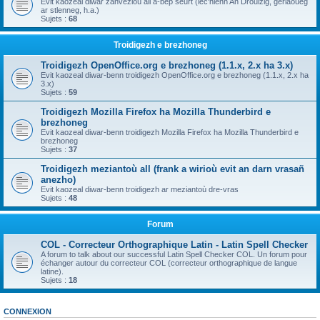
Evit kaozeal diwar zanvezioù all a-bep seurt (lec'hienn An Drouizig, geriaoueg
ar stlenneg, h.a.)
Sujets :
68
Troidigezh e brezhoneg
Troidigezh OpenOffice.org e brezhoneg (1.1.x, 2.x ha 3.x)
Evit kaozeal diwar-benn troidigezh OpenOffice.org e brezhoneg (1.1.x, 2.x ha
3.x)
Sujets :
59
Troidigezh Mozilla Firefox ha Mozilla Thunderbird e
brezhoneg
Evit kaozeal diwar-benn troidigezh Mozilla Firefox ha Mozilla Thunderbird e
brezhoneg
Sujets :
37
Troidigezh meziantoù all (frank a wirioù evit an darn vrasañ
anezho)
Evit kaozeal diwar-benn troidigezh ar meziantoù dre-vras
Sujets :
48
Forum
COL - Correcteur Orthographique Latin - Latin Spell Checker
A forum to talk about our successful Latin Spell Checker COL. Un forum pour
échanger autour du correcteur COL (correcteur orthographique de langue
latine).
Sujets :
18
CONNEXION