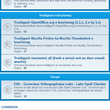
Evit kaozeal diwar zanvezioù all a-bep seurt (lec'hienn An Drouizig, geriaoueg
ar stlenneg, h.a.)
Sujets :
68
Troidigezh e brezhoneg
Troidigezh OpenOffice.org e brezhoneg (1.1.x, 2.x ha 3.x)
Evit kaozeal diwar-benn troidigezh OpenOffice.org e brezhoneg (1.1.x, 2.x ha
3.x)
Sujets :
59
Troidigezh Mozilla Firefox ha Mozilla Thunderbird e
brezhoneg
Evit kaozeal diwar-benn troidigezh Mozilla Firefox ha Mozilla Thunderbird e
brezhoneg
Sujets :
37
Troidigezh meziantoù all (frank a wirioù evit an darn vrasañ
anezho)
Evit kaozeal diwar-benn troidigezh ar meziantoù dre-vras
Sujets :
48
Forum
COL - Correcteur Orthographique Latin - Latin Spell Checker
A forum to talk about our successful Latin Spell Checker COL. Un forum pour
échanger autour du correcteur COL (correcteur orthographique de langue
latine).
Sujets :
18
CONNEXION