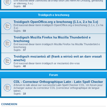
Evit kaozeal diwar zanvezioù all a-bep seurt (lec'hienn An Drouizig, geriaoueg
ar stlenneg, h.a.)
Sujets :
68
Troidigezh e brezhoneg
Troidigezh OpenOffice.org e brezhoneg (1.1.x, 2.x ha 3.x)
Evit kaozeal diwar-benn troidigezh OpenOffice.org e brezhoneg (1.1.x, 2.x ha
3.x)
Sujets :
59
Troidigezh Mozilla Firefox ha Mozilla Thunderbird e
brezhoneg
Evit kaozeal diwar-benn troidigezh Mozilla Firefox ha Mozilla Thunderbird e
brezhoneg
Sujets :
37
Troidigezh meziantoù all (frank a wirioù evit an darn vrasañ
anezho)
Evit kaozeal diwar-benn troidigezh ar meziantoù dre-vras
Sujets :
48
Forum
COL - Correcteur Orthographique Latin - Latin Spell Checker
A forum to talk about our successful Latin Spell Checker COL. Un forum pour
échanger autour du correcteur COL (correcteur orthographique de langue
latine).
Sujets :
18
CONNEXION