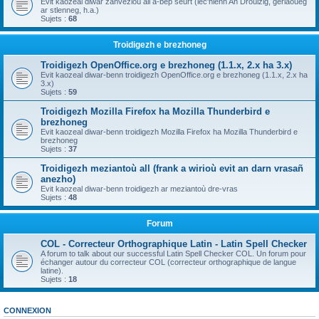
Evit kaozeal diwar zanvezioù all a-bep seurt (lec'hienn An Drouizig, geriaoueg
ar stlenneg, h.a.)
Sujets :
68
Troidigezh e brezhoneg
Troidigezh OpenOffice.org e brezhoneg (1.1.x, 2.x ha 3.x)
Evit kaozeal diwar-benn troidigezh OpenOffice.org e brezhoneg (1.1.x, 2.x ha
3.x)
Sujets :
59
Troidigezh Mozilla Firefox ha Mozilla Thunderbird e
brezhoneg
Evit kaozeal diwar-benn troidigezh Mozilla Firefox ha Mozilla Thunderbird e
brezhoneg
Sujets :
37
Troidigezh meziantoù all (frank a wirioù evit an darn vrasañ
anezho)
Evit kaozeal diwar-benn troidigezh ar meziantoù dre-vras
Sujets :
48
Forum
COL - Correcteur Orthographique Latin - Latin Spell Checker
A forum to talk about our successful Latin Spell Checker COL. Un forum pour
échanger autour du correcteur COL (correcteur orthographique de langue
latine).
Sujets :
18
CONNEXION