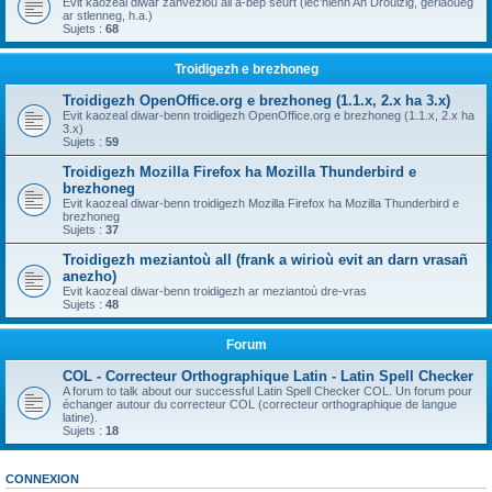
Evit kaozeal diwar zanvezioù all a-bep seurt (lec'hienn An Drouizig, geriaoueg
ar stlenneg, h.a.)
Sujets :
68
Troidigezh e brezhoneg
Troidigezh OpenOffice.org e brezhoneg (1.1.x, 2.x ha 3.x)
Evit kaozeal diwar-benn troidigezh OpenOffice.org e brezhoneg (1.1.x, 2.x ha
3.x)
Sujets :
59
Troidigezh Mozilla Firefox ha Mozilla Thunderbird e
brezhoneg
Evit kaozeal diwar-benn troidigezh Mozilla Firefox ha Mozilla Thunderbird e
brezhoneg
Sujets :
37
Troidigezh meziantoù all (frank a wirioù evit an darn vrasañ
anezho)
Evit kaozeal diwar-benn troidigezh ar meziantoù dre-vras
Sujets :
48
Forum
COL - Correcteur Orthographique Latin - Latin Spell Checker
A forum to talk about our successful Latin Spell Checker COL. Un forum pour
échanger autour du correcteur COL (correcteur orthographique de langue
latine).
Sujets :
18
CONNEXION