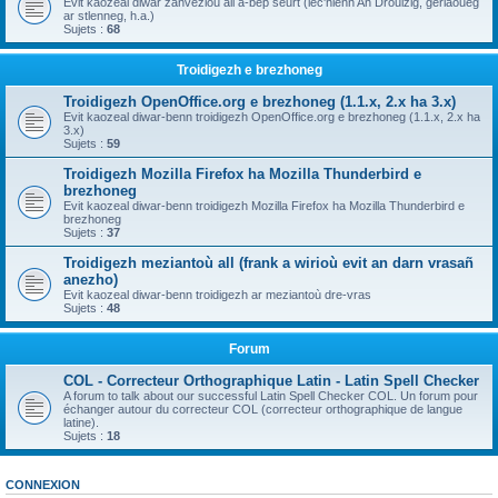
Evit kaozeal diwar zanvezioù all a-bep seurt (lec'hienn An Drouizig, geriaoueg
ar stlenneg, h.a.)
Sujets :
68
Troidigezh e brezhoneg
Troidigezh OpenOffice.org e brezhoneg (1.1.x, 2.x ha 3.x)
Evit kaozeal diwar-benn troidigezh OpenOffice.org e brezhoneg (1.1.x, 2.x ha
3.x)
Sujets :
59
Troidigezh Mozilla Firefox ha Mozilla Thunderbird e
brezhoneg
Evit kaozeal diwar-benn troidigezh Mozilla Firefox ha Mozilla Thunderbird e
brezhoneg
Sujets :
37
Troidigezh meziantoù all (frank a wirioù evit an darn vrasañ
anezho)
Evit kaozeal diwar-benn troidigezh ar meziantoù dre-vras
Sujets :
48
Forum
COL - Correcteur Orthographique Latin - Latin Spell Checker
A forum to talk about our successful Latin Spell Checker COL. Un forum pour
échanger autour du correcteur COL (correcteur orthographique de langue
latine).
Sujets :
18
CONNEXION