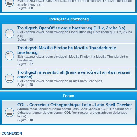
Evit kaozeal diwar zanvezioù all a-bep seurt (lec'hienn An Drouizig, geriaoueg
ar stlenneg, h.a.)
Sujets :
68
Troidigezh e brezhoneg
Troidigezh OpenOffice.org e brezhoneg (1.1.x, 2.x ha 3.x)
Evit kaozeal diwar-benn troidigezh OpenOffice.org e brezhoneg (1.1.x, 2.x ha
3.x)
Sujets :
59
Troidigezh Mozilla Firefox ha Mozilla Thunderbird e
brezhoneg
Evit kaozeal diwar-benn troidigezh Mozilla Firefox ha Mozilla Thunderbird e
brezhoneg
Sujets :
37
Troidigezh meziantoù all (frank a wirioù evit an darn vrasañ
anezho)
Evit kaozeal diwar-benn troidigezh ar meziantoù dre-vras
Sujets :
48
Forum
COL - Correcteur Orthographique Latin - Latin Spell Checker
A forum to talk about our successful Latin Spell Checker COL. Un forum pour
échanger autour du correcteur COL (correcteur orthographique de langue
latine).
Sujets :
18
CONNEXION