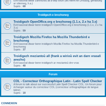
Evit kaozeal diwar zanvezioù all a-bep seurt (lec'hienn An Drouizig, geriaoueg
ar stlenneg, h.a.)
Sujets :
68
Troidigezh e brezhoneg
Troidigezh OpenOffice.org e brezhoneg (1.1.x, 2.x ha 3.x)
Evit kaozeal diwar-benn troidigezh OpenOffice.org e brezhoneg (1.1.x, 2.x ha
3.x)
Sujets :
59
Troidigezh Mozilla Firefox ha Mozilla Thunderbird e
brezhoneg
Evit kaozeal diwar-benn troidigezh Mozilla Firefox ha Mozilla Thunderbird e
brezhoneg
Sujets :
37
Troidigezh meziantoù all (frank a wirioù evit an darn vrasañ
anezho)
Evit kaozeal diwar-benn troidigezh ar meziantoù dre-vras
Sujets :
48
Forum
COL - Correcteur Orthographique Latin - Latin Spell Checker
A forum to talk about our successful Latin Spell Checker COL. Un forum pour
échanger autour du correcteur COL (correcteur orthographique de langue
latine).
Sujets :
18
CONNEXION