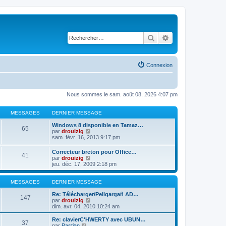
Rechercher
Recherche avancé
Connexion
Nous sommes le sam. août 08, 2026 4:07 pm
MESSAGES
DERNIER MESSAGE
Windows 8 disponible en Tamaz…
65
C
par
drouizig
o
sam. févr. 16, 2013 9:17 pm
n
s
Correcteur breton pour Office…
41
u
C
par
drouizig
l
o
jeu. déc. 17, 2009 2:18 pm
t
n
e
s
r
u
MESSAGES
DERNIER MESSAGE
l
l
e
t
Re: Télécharger/Pellgargañ AD…
147
d
e
C
par
drouizig
e
r
o
dim. avr. 04, 2010 10:24 am
r
l
n
n
e
s
Re: clavierC'HWERTY avec UBUN…
i
37
d
u
C
par
Bastian