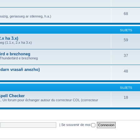
68
uizig, geriaoueg ar stlenneg, h.a.)
SUJETS
.x ha 3.x)
59
g (1.1.x, 2.x ha 3.x)
bird e brezhoneg
37
a Thunderbird e brezhoneg
n darn vrasañ anezho)
48
SUJETS
Spell Checker
18
OL. Un forum pour échanger autour du correcteur COL (correcteur
|
Se souvenir de moi