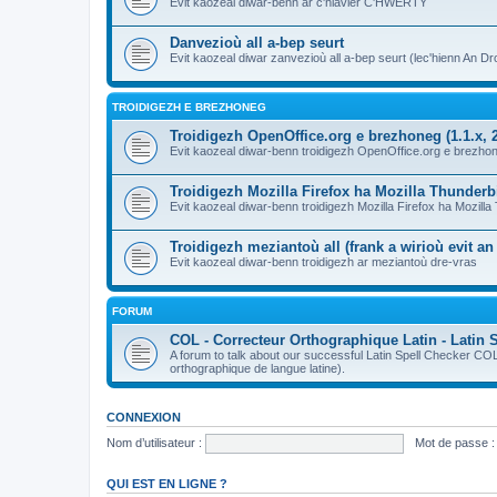
Evit kaozeal diwar-benn ar c'hlavier C'HWERTY
Danvezioù all a-bep seurt
Evit kaozeal diwar zanvezioù all a-bep seurt (lec'hienn An Dro
TROIDIGEZH E BREZHONEG
Troidigezh OpenOffice.org e brezhoneg (1.1.x, 2
Evit kaozeal diwar-benn troidigezh OpenOffice.org e brezhone
Troidigezh Mozilla Firefox ha Mozilla Thunder
Evit kaozeal diwar-benn troidigezh Mozilla Firefox ha Mozill
Troidigezh meziantoù all (frank a wirioù evit a
Evit kaozeal diwar-benn troidigezh ar meziantoù dre-vras
FORUM
COL - Correcteur Orthographique Latin - Latin 
A forum to talk about our successful Latin Spell Checker C
orthographique de langue latine).
CONNEXION
Nom d’utilisateur :
Mot de passe :
QUI EST EN LIGNE ?