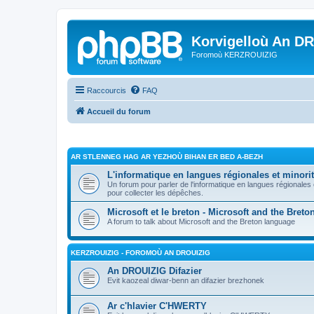
Korvigelloù An D
Foromoù KERZROUIZIG
Raccourcis
FAQ
Accueil du forum
AR STLENNEG HAG AR YEZHOÙ BIHAN ER BED A-BEZH
L'informatique en langues régionales et minorit
Un forum pour parler de l'informatique en langues régionales
pour collecter les dépêches.
Microsoft et le breton - Microsoft and the Bret
A forum to talk about Microsoft and the Breton language
KERZROUIZIG - FOROMOÙ AN DROUIZIG
An DROUIZIG Difazier
Evit kaozeal diwar-benn an difazier brezhonek
Ar c'hlavier C'HWERTY