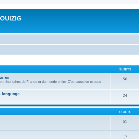
ROUIZIG
SUJETS
aires
56
 et minoritaires de France et du monde entier. C'est aussi un espace
on language
24
SUJETS
51
17