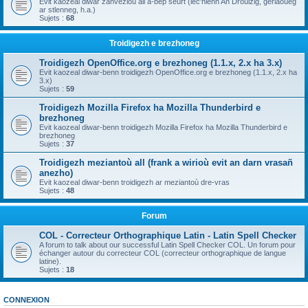
Evit kaozeal diwar zanvezioù all a-bep seurt (lec'hienn An Drouizig, geriaoueg
ar stlenneg, h.a.)
Sujets :
68
Troidigezh e brezhoneg
Troidigezh OpenOffice.org e brezhoneg (1.1.x, 2.x ha 3.x)
Evit kaozeal diwar-benn troidigezh OpenOffice.org e brezhoneg (1.1.x, 2.x ha
3.x)
Sujets :
59
Troidigezh Mozilla Firefox ha Mozilla Thunderbird e
brezhoneg
Evit kaozeal diwar-benn troidigezh Mozilla Firefox ha Mozilla Thunderbird e
brezhoneg
Sujets :
37
Troidigezh meziantoù all (frank a wirioù evit an darn vrasañ
anezho)
Evit kaozeal diwar-benn troidigezh ar meziantoù dre-vras
Sujets :
48
Forum
COL - Correcteur Orthographique Latin - Latin Spell Checker
A forum to talk about our successful Latin Spell Checker COL. Un forum pour
échanger autour du correcteur COL (correcteur orthographique de langue
latine).
Sujets :
18
CONNEXION