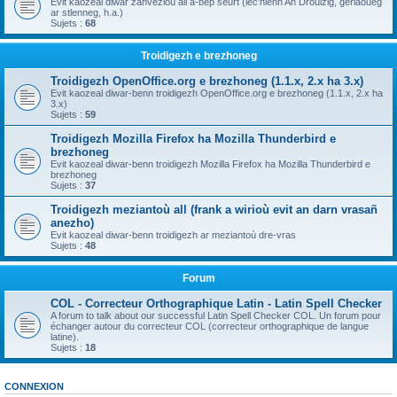
Evit kaozeal diwar zanvezioù all a-bep seurt (lec'hienn An Drouizig, geriaoueg
ar stlenneg, h.a.)
Sujets :
68
Troidigezh e brezhoneg
Troidigezh OpenOffice.org e brezhoneg (1.1.x, 2.x ha 3.x)
Evit kaozeal diwar-benn troidigezh OpenOffice.org e brezhoneg (1.1.x, 2.x ha
3.x)
Sujets :
59
Troidigezh Mozilla Firefox ha Mozilla Thunderbird e
brezhoneg
Evit kaozeal diwar-benn troidigezh Mozilla Firefox ha Mozilla Thunderbird e
brezhoneg
Sujets :
37
Troidigezh meziantoù all (frank a wirioù evit an darn vrasañ
anezho)
Evit kaozeal diwar-benn troidigezh ar meziantoù dre-vras
Sujets :
48
Forum
COL - Correcteur Orthographique Latin - Latin Spell Checker
A forum to talk about our successful Latin Spell Checker COL. Un forum pour
échanger autour du correcteur COL (correcteur orthographique de langue
latine).
Sujets :
18
CONNEXION