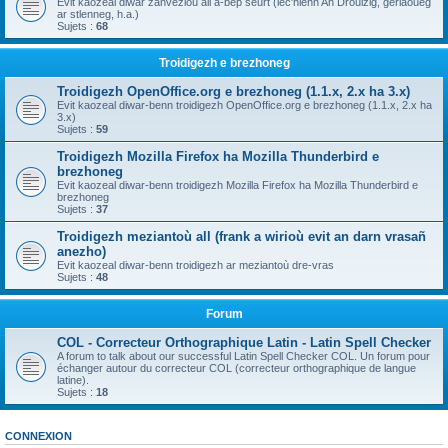
Evit kaozeal diwar zanvezioù all a-bep seurt (lec'hienn An Drouizig, geriaoueg
ar stlenneg, h.a.)
Sujets :
68
Troidigezh e brezhoneg
Troidigezh OpenOffice.org e brezhoneg (1.1.x, 2.x ha 3.x)
Evit kaozeal diwar-benn troidigezh OpenOffice.org e brezhoneg (1.1.x, 2.x ha
3.x)
Sujets :
59
Troidigezh Mozilla Firefox ha Mozilla Thunderbird e
brezhoneg
Evit kaozeal diwar-benn troidigezh Mozilla Firefox ha Mozilla Thunderbird e
brezhoneg
Sujets :
37
Troidigezh meziantoù all (frank a wirioù evit an darn vrasañ
anezho)
Evit kaozeal diwar-benn troidigezh ar meziantoù dre-vras
Sujets :
48
Forum
COL - Correcteur Orthographique Latin - Latin Spell Checker
A forum to talk about our successful Latin Spell Checker COL. Un forum pour
échanger autour du correcteur COL (correcteur orthographique de langue
latine).
Sujets :
18
CONNEXION