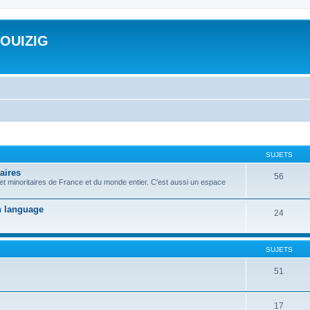
ROUIZIG
SUJETS
aires
56
 et minoritaires de France et du monde entier. C'est aussi un espace
on language
24
SUJETS
51
17