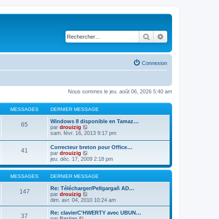
Rechercher
Recherche avancé
Connexion
Nous sommes le jeu. août 06, 2026 5:40 am
MESSAGES
DERNIER MESSAGE
Windows 8 disponible en Tamaz…
65
C
par
drouizig
o
sam. févr. 16, 2013 9:17 pm
n
s
Correcteur breton pour Office…
41
u
C
par
drouizig
l
o
jeu. déc. 17, 2009 2:18 pm
t
n
e
s
r
u
MESSAGES
DERNIER MESSAGE
l
l
e
t
Re: Télécharger/Pellgargañ AD…
147
d
e
C
par
drouizig
e
r
o
dim. avr. 04, 2010 10:24 am
r
l
n
n
e
s
Re: clavierC'HWERTY avec UBUN…
i
37
d
u
C
par
Bastian