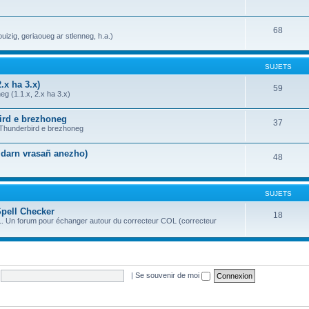
68
uizig, geriaoueg ar stlenneg, h.a.)
SUJETS
.x ha 3.x)
59
g (1.1.x, 2.x ha 3.x)
bird e brezhoneg
37
a Thunderbird e brezhoneg
n darn vrasañ anezho)
48
SUJETS
Spell Checker
18
OL. Un forum pour échanger autour du correcteur COL (correcteur
|
Se souvenir de moi