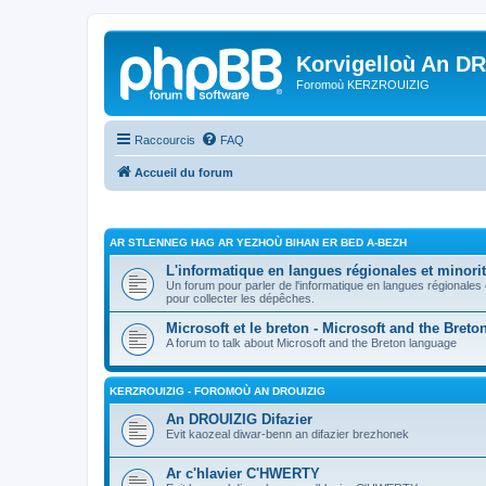
Korvigelloù An D
Foromoù KERZROUIZIG
Raccourcis
FAQ
Accueil du forum
AR STLENNEG HAG AR YEZHOÙ BIHAN ER BED A-BEZH
L'informatique en langues régionales et minorit
Un forum pour parler de l'informatique en langues régionales
pour collecter les dépêches.
Microsoft et le breton - Microsoft and the Bret
A forum to talk about Microsoft and the Breton language
KERZROUIZIG - FOROMOÙ AN DROUIZIG
An DROUIZIG Difazier
Evit kaozeal diwar-benn an difazier brezhonek
Ar c'hlavier C'HWERTY