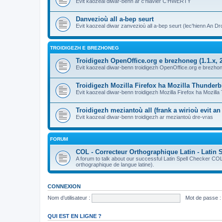
Evit kaozeal diwar-benn ar c'hlavier C'HWERTY
Danvezioù all a-bep seurt
Evit kaozeal diwar zanvezioù all a-bep seurt (lec'hienn An Dro
TROIDIGEZH E BREZHONEG
Troidigezh OpenOffice.org e brezhoneg (1.1.x, 2
Evit kaozeal diwar-benn troidigezh OpenOffice.org e brezhone
Troidigezh Mozilla Firefox ha Mozilla Thunder
Evit kaozeal diwar-benn troidigezh Mozilla Firefox ha Mozill
Troidigezh meziantoù all (frank a wirioù evit a
Evit kaozeal diwar-benn troidigezh ar meziantoù dre-vras
FORUM
COL - Correcteur Orthographique Latin - Latin 
A forum to talk about our successful Latin Spell Checker C
orthographique de langue latine).
CONNEXION
Nom d’utilisateur :
Mot de passe :
QUI EST EN LIGNE ?