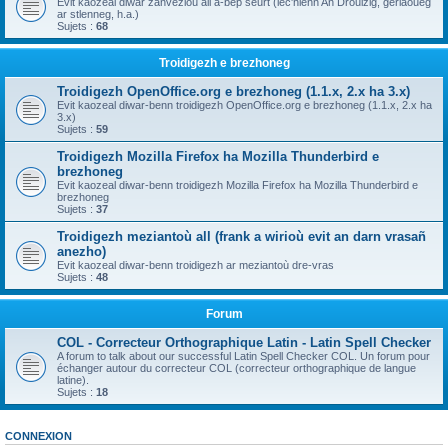
Evit kaozeal diwar zanvezioù all a-bep seurt (lec'hienn An Drouizig, geriaoueg
ar stlenneg, h.a.)
Sujets :
68
Troidigezh e brezhoneg
Troidigezh OpenOffice.org e brezhoneg (1.1.x, 2.x ha 3.x)
Evit kaozeal diwar-benn troidigezh OpenOffice.org e brezhoneg (1.1.x, 2.x ha
3.x)
Sujets :
59
Troidigezh Mozilla Firefox ha Mozilla Thunderbird e
brezhoneg
Evit kaozeal diwar-benn troidigezh Mozilla Firefox ha Mozilla Thunderbird e
brezhoneg
Sujets :
37
Troidigezh meziantoù all (frank a wirioù evit an darn vrasañ
anezho)
Evit kaozeal diwar-benn troidigezh ar meziantoù dre-vras
Sujets :
48
Forum
COL - Correcteur Orthographique Latin - Latin Spell Checker
A forum to talk about our successful Latin Spell Checker COL. Un forum pour
échanger autour du correcteur COL (correcteur orthographique de langue
latine).
Sujets :
18
CONNEXION