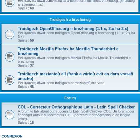
Evit kaozeal diwar zanvezioù all a-bep seurt (lec'hienn An Drouizig, geriaoueg
ar stlenneg, h.a.)
Sujets :
68
Troidigezh e brezhoneg
Troidigezh OpenOffice.org e brezhoneg (1.1.x, 2.x ha 3.x)
Evit kaozeal diwar-benn troidigezh OpenOffice.org e brezhoneg (1.1.x, 2.x ha
3.x)
Sujets :
59
Troidigezh Mozilla Firefox ha Mozilla Thunderbird e
brezhoneg
Evit kaozeal diwar-benn troidigezh Mozilla Firefox ha Mozilla Thunderbird e
brezhoneg
Sujets :
37
Troidigezh meziantoù all (frank a wirioù evit an darn vrasañ
anezho)
Evit kaozeal diwar-benn troidigezh ar meziantoù dre-vras
Sujets :
48
Forum
COL - Correcteur Orthographique Latin - Latin Spell Checker
A forum to talk about our successful Latin Spell Checker COL. Un forum pour
échanger autour du correcteur COL (correcteur orthographique de langue
latine).
Sujets :
18
CONNEXION