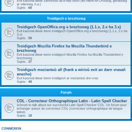
Evit kaozeal diwar zanvezioù all a-bep seurt (lec'hienn An Drouizig, geriaoueg
ar stlenneg, h.a.)
Sujets :
68
Troidigezh e brezhoneg
Troidigezh OpenOffice.org e brezhoneg (1.1.x, 2.x ha 3.x)
Evit kaozeal diwar-benn troidigezh OpenOffice.org e brezhoneg (1.1.x, 2.x ha
3.x)
Sujets :
59
Troidigezh Mozilla Firefox ha Mozilla Thunderbird e
brezhoneg
Evit kaozeal diwar-benn troidigezh Mozilla Firefox ha Mozilla Thunderbird e
brezhoneg
Sujets :
37
Troidigezh meziantoù all (frank a wirioù evit an darn vrasañ
anezho)
Evit kaozeal diwar-benn troidigezh ar meziantoù dre-vras
Sujets :
48
Forum
COL - Correcteur Orthographique Latin - Latin Spell Checker
A forum to talk about our successful Latin Spell Checker COL. Un forum pour
échanger autour du correcteur COL (correcteur orthographique de langue
latine).
Sujets :
18
CONNEXION