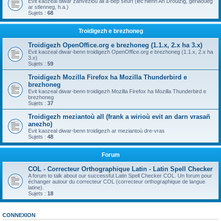
Evit kaozeal diwar zanvezioù all a-bep seurt (lec'hienn An Drouizig, geriaoueg
ar stlenneg, h.a.)
Sujets :
68
Troidigezh e brezhoneg
Troidigezh OpenOffice.org e brezhoneg (1.1.x, 2.x ha 3.x)
Evit kaozeal diwar-benn troidigezh OpenOffice.org e brezhoneg (1.1.x, 2.x ha
3.x)
Sujets :
59
Troidigezh Mozilla Firefox ha Mozilla Thunderbird e
brezhoneg
Evit kaozeal diwar-benn troidigezh Mozilla Firefox ha Mozilla Thunderbird e
brezhoneg
Sujets :
37
Troidigezh meziantoù all (frank a wirioù evit an darn vrasañ
anezho)
Evit kaozeal diwar-benn troidigezh ar meziantoù dre-vras
Sujets :
48
Forum
COL - Correcteur Orthographique Latin - Latin Spell Checker
A forum to talk about our successful Latin Spell Checker COL. Un forum pour
échanger autour du correcteur COL (correcteur orthographique de langue
latine).
Sujets :
18
CONNEXION