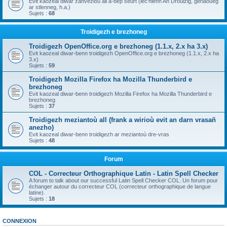
Evit kaozeal diwar zanvezioù all a-bep seurt (lec'hienn An Drouizig, geriaoueg
ar stlenneg, h.a.)
Sujets :
68
Troidigezh e brezhoneg
Troidigezh OpenOffice.org e brezhoneg (1.1.x, 2.x ha 3.x)
Evit kaozeal diwar-benn troidigezh OpenOffice.org e brezhoneg (1.1.x, 2.x ha
3.x)
Sujets :
59
Troidigezh Mozilla Firefox ha Mozilla Thunderbird e
brezhoneg
Evit kaozeal diwar-benn troidigezh Mozilla Firefox ha Mozilla Thunderbird e
brezhoneg
Sujets :
37
Troidigezh meziantoù all (frank a wirioù evit an darn vrasañ
anezho)
Evit kaozeal diwar-benn troidigezh ar meziantoù dre-vras
Sujets :
48
Forum
COL - Correcteur Orthographique Latin - Latin Spell Checker
A forum to talk about our successful Latin Spell Checker COL. Un forum pour
échanger autour du correcteur COL (correcteur orthographique de langue
latine).
Sujets :
18
CONNEXION