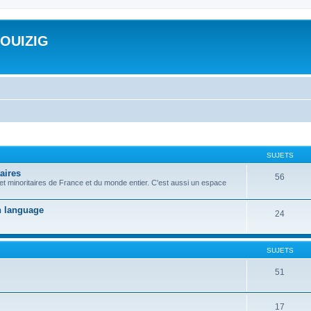
ROUIZIG
SUJETS
aires
56
 et minoritaires de France et du monde entier. C'est aussi un espace
on language
24
SUJETS
51
17