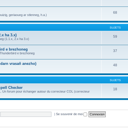
68
uizig, geriaoueg ar stlenneg, h.a.)
SUJETS
.x ha 3.x)
59
g (1.1.x, 2.x ha 3.x)
bird e brezhoneg
37
a Thunderbird e brezhoneg
n darn vrasañ anezho)
48
SUJETS
Spell Checker
18
OL. Un forum pour échanger autour du correcteur COL (correcteur
|
Se souvenir de moi