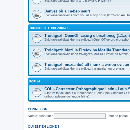
Evit kaozeal diwar-benn ar c'hlavier C'HWERTY
Danvezioù all a-bep seurt
Evit kaozeal diwar zanvezioù all a-bep seurt (lec'hienn An Dro
TROIDIGEZH E BREZHONEG
Troidigezh OpenOffice.org e brezhoneg (1.1.x, 2
Evit kaozeal diwar-benn troidigezh OpenOffice.org e brezhone
Troidigezh Mozilla Firefox ha Mozilla Thunder
Evit kaozeal diwar-benn troidigezh Mozilla Firefox ha Mozill
Troidigezh meziantoù all (frank a wirioù evit a
Evit kaozeal diwar-benn troidigezh ar meziantoù dre-vras
FORUM
COL - Correcteur Orthographique Latin - Latin 
A forum to talk about our successful Latin Spell Checker C
orthographique de langue latine).
CONNEXION
Nom d’utilisateur :
Mot de passe :
QUI EST EN LIGNE ?