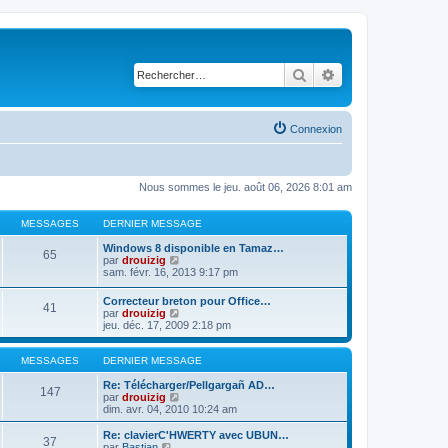
Rechercher
Recherche avancé
Connexion
Nous sommes le jeu. août 06, 2026 8:01 am
MESSAGES
DERNIER MESSAGE
Windows 8 disponible en Tamaz…
65
C
par
drouizig
o
sam. févr. 16, 2013 9:17 pm
n
s
Correcteur breton pour Office…
41
u
C
par
drouizig
l
o
jeu. déc. 17, 2009 2:18 pm
t
n
e
s
r
u
MESSAGES
DERNIER MESSAGE
l
l
e
t
Re: Télécharger/Pellgargañ AD…
147
d
e
C
par
drouizig
e
r
o
dim. avr. 04, 2010 10:24 am
r
l
n
n
e
s
Re: clavierC'HWERTY avec UBUN…
i
37
d
u
C
par
Bastian