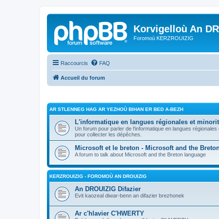
Korvigelloù An D
Foromoù KERZROUIZIG
Raccourcis
FAQ
Accueil du forum
AR STLENNEG HAG AR YEZHOÙ BIHAN ER BED A-BEZH
L'informatique en langues régionales et minorit
Un forum pour parler de l'informatique en langues régionales
pour collecter les dépêches.
Microsoft et le breton - Microsoft and the Bret
A forum to talk about Microsoft and the Breton language
KERZROUIZIG - FOROMOÙ AN DROUIZIG
An DROUIZIG Difazier
Evit kaozeal diwar-benn an difazier brezhonek
Ar c'hlavier C'HWERTY