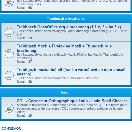
Evit kaozeal diwar zanvezioù all a-bep seurt (lec'hienn An Drouizig, geriaoueg
ar stlenneg, h.a.)
Sujets :
68
Troidigezh e brezhoneg
Troidigezh OpenOffice.org e brezhoneg (1.1.x, 2.x ha 3.x)
Evit kaozeal diwar-benn troidigezh OpenOffice.org e brezhoneg (1.1.x, 2.x ha
3.x)
Sujets :
59
Troidigezh Mozilla Firefox ha Mozilla Thunderbird e
brezhoneg
Evit kaozeal diwar-benn troidigezh Mozilla Firefox ha Mozilla Thunderbird e
brezhoneg
Sujets :
37
Troidigezh meziantoù all (frank a wirioù evit an darn vrasañ
anezho)
Evit kaozeal diwar-benn troidigezh ar meziantoù dre-vras
Sujets :
48
Forum
COL - Correcteur Orthographique Latin - Latin Spell Checker
A forum to talk about our successful Latin Spell Checker COL. Un forum pour
échanger autour du correcteur COL (correcteur orthographique de langue
latine).
Sujets :
18
CONNEXION