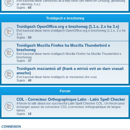
Evit kaozeal diwar zanvezioù all a-bep seurt (lec'hienn An Drouizig, geriaoueg
ar stlenneg, h.a.)
Sujets :
68
Troidigezh e brezhoneg
Troidigezh OpenOffice.org e brezhoneg (1.1.x, 2.x ha 3.x)
Evit kaozeal diwar-benn troidigezh OpenOffice.org e brezhoneg (1.1.x, 2.x ha
3.x)
Sujets :
59
Troidigezh Mozilla Firefox ha Mozilla Thunderbird e
brezhoneg
Evit kaozeal diwar-benn troidigezh Mozilla Firefox ha Mozilla Thunderbird e
brezhoneg
Sujets :
37
Troidigezh meziantoù all (frank a wirioù evit an darn vrasañ
anezho)
Evit kaozeal diwar-benn troidigezh ar meziantoù dre-vras
Sujets :
48
Forum
COL - Correcteur Orthographique Latin - Latin Spell Checker
A forum to talk about our successful Latin Spell Checker COL. Un forum pour
échanger autour du correcteur COL (correcteur orthographique de langue
latine).
Sujets :
18
CONNEXION