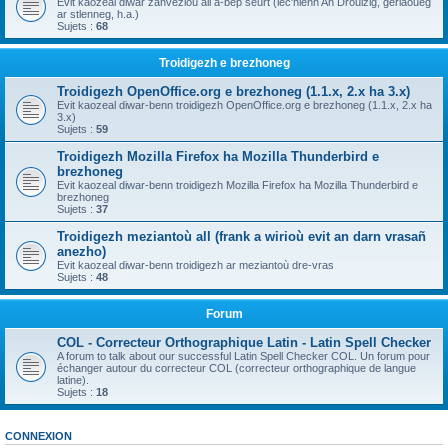
Evit kaozeal diwar zanvezioù all a-bep seurt (lec'hienn An Drouizig, geriaoueg
ar stlenneg, h.a.)
Sujets :
68
Troidigezh e brezhoneg
Troidigezh OpenOffice.org e brezhoneg (1.1.x, 2.x ha 3.x)
Evit kaozeal diwar-benn troidigezh OpenOffice.org e brezhoneg (1.1.x, 2.x ha
3.x)
Sujets :
59
Troidigezh Mozilla Firefox ha Mozilla Thunderbird e
brezhoneg
Evit kaozeal diwar-benn troidigezh Mozilla Firefox ha Mozilla Thunderbird e
brezhoneg
Sujets :
37
Troidigezh meziantoù all (frank a wirioù evit an darn vrasañ
anezho)
Evit kaozeal diwar-benn troidigezh ar meziantoù dre-vras
Sujets :
48
Forum
COL - Correcteur Orthographique Latin - Latin Spell Checker
A forum to talk about our successful Latin Spell Checker COL. Un forum pour
échanger autour du correcteur COL (correcteur orthographique de langue
latine).
Sujets :
18
CONNEXION