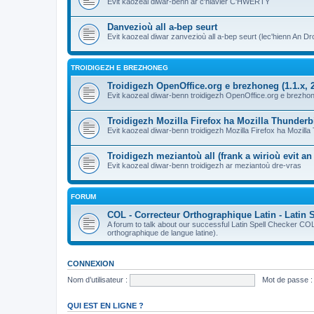
Evit kaozeal diwar-benn ar c'hlavier C'HWERTY
Danvezioù all a-bep seurt
Evit kaozeal diwar zanvezioù all a-bep seurt (lec'hienn An Dro
TROIDIGEZH E BREZHONEG
Troidigezh OpenOffice.org e brezhoneg (1.1.x, 2
Evit kaozeal diwar-benn troidigezh OpenOffice.org e brezhone
Troidigezh Mozilla Firefox ha Mozilla Thunder
Evit kaozeal diwar-benn troidigezh Mozilla Firefox ha Mozill
Troidigezh meziantoù all (frank a wirioù evit a
Evit kaozeal diwar-benn troidigezh ar meziantoù dre-vras
FORUM
COL - Correcteur Orthographique Latin - Latin 
A forum to talk about our successful Latin Spell Checker C
orthographique de langue latine).
CONNEXION
Nom d’utilisateur :
Mot de passe :
QUI EST EN LIGNE ?