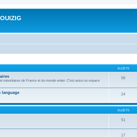
ROUIZIG
SUJETS
aires
56
 et minoritaires de France et du monde entier. C'est aussi un espace
on language
24
SUJETS
51
17