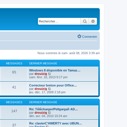
Rechercher
Recherche avancé
Connexion
Nous sommes le sam. août 08, 2026 3:39 am
MESSAGES
DERNIER MESSAGE
Windows 8 disponible en Tamaz…
65
C
par
drouizig
o
sam. févr. 16, 2013 9:17 pm
n
s
Correcteur breton pour Office…
41
u
C
par
drouizig
l
o
jeu. déc. 17, 2009 2:18 pm
t
n
e
s
r
u
MESSAGES
DERNIER MESSAGE
l
l
e
t
Re: Télécharger/Pellgargañ AD…
147
d
e
C
par
drouizig
e
r
o
dim. avr. 04, 2010 10:24 am
r
l
n
n
e
s
Re: clavierC'HWERTY avec UBUN…
i
37
d
u
C
par
Bastian