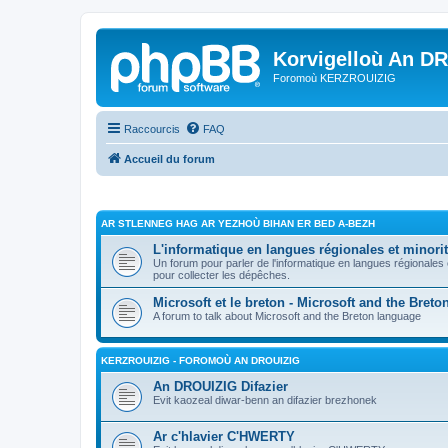
Korvigelloù An D
Foromoù KERZROUIZIG
Raccourcis
FAQ
Accueil du forum
AR STLENNEG HAG AR YEZHOÙ BIHAN ER BED A-BEZH
L'informatique en langues régionales et minorit
Un forum pour parler de l'informatique en langues régionales
pour collecter les dépêches.
Microsoft et le breton - Microsoft and the Bret
A forum to talk about Microsoft and the Breton language
KERZROUIZIG - FOROMOÙ AN DROUIZIG
An DROUIZIG Difazier
Evit kaozeal diwar-benn an difazier brezhonek
Ar c'hlavier C'HWERTY