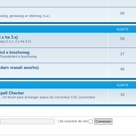
68
uizig, geriaoueg ar stlenneg, h.a.)
SUJETS
.x ha 3.x)
59
g (1.1.x, 2.x ha 3.x)
bird e brezhoneg
37
a Thunderbird e brezhoneg
n darn vrasañ anezho)
48
SUJETS
Spell Checker
18
OL. Un forum pour échanger autour du correcteur COL (correcteur
|
Se souvenir de moi