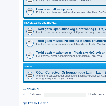
Evit kaozeal diwar-benn ar c'hlavier C'HWERTY
Danvezioù all a-bep seurt
Evit kaozeal diwar zanvezioù all a-bep seurt (lec'hienn An Dro
TROIDIGEZH E BREZHONEG
Troidigezh OpenOffice.org e brezhoneg (1.1.x, 2
Evit kaozeal diwar-benn troidigezh OpenOffice.org e brezhone
Troidigezh Mozilla Firefox ha Mozilla Thunder
Evit kaozeal diwar-benn troidigezh Mozilla Firefox ha Mozill
Troidigezh meziantoù all (frank a wirioù evit a
Evit kaozeal diwar-benn troidigezh ar meziantoù dre-vras
FORUM
COL - Correcteur Orthographique Latin - Latin 
A forum to talk about our successful Latin Spell Checker C
orthographique de langue latine).
CONNEXION
Nom d’utilisateur :
Mot de passe :
QUI EST EN LIGNE ?