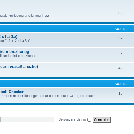
68
uizig, geriaoueg ar stlenneg, h.a.)
SUJETS
.x ha 3.x)
59
g (1.1.x, 2.x ha 3.x)
bird e brezhoneg
37
a Thunderbird e brezhoneg
n darn vrasañ anezho)
48
SUJETS
Spell Checker
18
OL. Un forum pour échanger autour du correcteur COL (correcteur
|
Se souvenir de moi