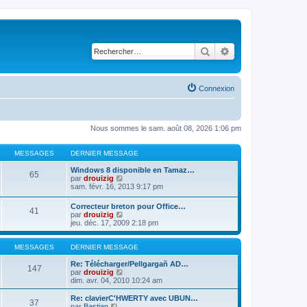
Rechercher
Recherche avancé
Connexion
Nous sommes le sam. août 08, 2026 1:06 pm
MESSAGES
DERNIER MESSAGE
Windows 8 disponible en Tamaz…
65
C
par
drouizig
o
sam. févr. 16, 2013 9:17 pm
n
s
Correcteur breton pour Office…
41
u
C
par
drouizig
l
o
jeu. déc. 17, 2009 2:18 pm
t
n
e
s
r
u
MESSAGES
DERNIER MESSAGE
l
l
e
t
Re: Télécharger/Pellgargañ AD…
147
d
e
C
par
drouizig
e
r
o
dim. avr. 04, 2010 10:24 am
r
l
n
n
e
s
Re: clavierC'HWERTY avec UBUN…
i
37
d
u
C
par
Bastian