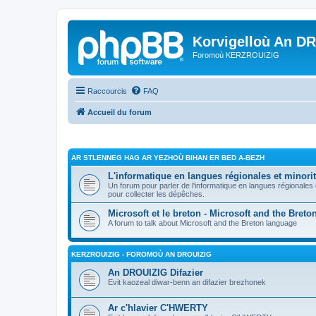
Korvigelloù An D
Foromoù KERZROUIZIG
Raccourcis
FAQ
Accueil du forum
AR STLENNEG HAG AR YEZHOÙ BIHAN ER BED A-BEZH
L'informatique en langues régionales et minorit
Un forum pour parler de l'informatique en langues régionales
pour collecter les dépêches.
Microsoft et le breton - Microsoft and the Bret
A forum to talk about Microsoft and the Breton language
KERZROUIZIG - FOROMOÙ AN DROUIZIG
An DROUIZIG Difazier
Evit kaozeal diwar-benn an difazier brezhonek
Ar c'hlavier C'HWERTY