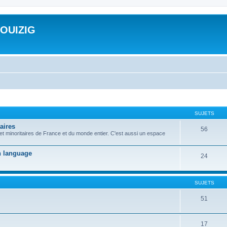
ROUIZIG
SUJETS
aires
56
 et minoritaires de France et du monde entier. C'est aussi un espace
on language
24
SUJETS
51
17