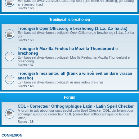
Evit kaozeal diwar zanvezioù all a-bep seurt (lec'hienn An Drouizig, geriaoueg
ar stlenneg, h.a.)
Sujets :
68
Troidigezh e brezhoneg
Troidigezh OpenOffice.org e brezhoneg (1.1.x, 2.x ha 3.x)
Evit kaozeal diwar-benn troidigezh OpenOffice.org e brezhoneg (1.1.x, 2.x ha
3.x)
Sujets :
59
Troidigezh Mozilla Firefox ha Mozilla Thunderbird e
brezhoneg
Evit kaozeal diwar-benn troidigezh Mozilla Firefox ha Mozilla Thunderbird e
brezhoneg
Sujets :
37
Troidigezh meziantoù all (frank a wirioù evit an darn vrasañ
anezho)
Evit kaozeal diwar-benn troidigezh ar meziantoù dre-vras
Sujets :
48
Forum
COL - Correcteur Orthographique Latin - Latin Spell Checker
A forum to talk about our successful Latin Spell Checker COL. Un forum pour
échanger autour du correcteur COL (correcteur orthographique de langue
latine).
Sujets :
18
CONNEXION