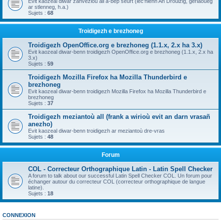
Evit kaozeal diwar zanvezioù all a-bep seurt (lec'hienn An Drouizig, geriaoueg
ar stlenneg, h.a.)
Sujets :
68
Troidigezh e brezhoneg
Troidigezh OpenOffice.org e brezhoneg (1.1.x, 2.x ha 3.x)
Evit kaozeal diwar-benn troidigezh OpenOffice.org e brezhoneg (1.1.x, 2.x ha
3.x)
Sujets :
59
Troidigezh Mozilla Firefox ha Mozilla Thunderbird e
brezhoneg
Evit kaozeal diwar-benn troidigezh Mozilla Firefox ha Mozilla Thunderbird e
brezhoneg
Sujets :
37
Troidigezh meziantoù all (frank a wirioù evit an darn vrasañ
anezho)
Evit kaozeal diwar-benn troidigezh ar meziantoù dre-vras
Sujets :
48
Forum
COL - Correcteur Orthographique Latin - Latin Spell Checker
A forum to talk about our successful Latin Spell Checker COL. Un forum pour
échanger autour du correcteur COL (correcteur orthographique de langue
latine).
Sujets :
18
CONNEXION