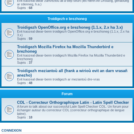
Evit kaozeal diwar zanvezioù all a-bep seurt (lec'hienn An Drouizig, geriaoueg
ar stlenneg, h.a.)
Sujets :
68
Troidigezh e brezhoneg
Troidigezh OpenOffice.org e brezhoneg (1.1.x, 2.x ha 3.x)
Evit kaozeal diwar-benn troidigezh OpenOffice.org e brezhoneg (1.1.x, 2.x ha
3.x)
Sujets :
59
Troidigezh Mozilla Firefox ha Mozilla Thunderbird e
brezhoneg
Evit kaozeal diwar-benn troidigezh Mozilla Firefox ha Mozilla Thunderbird e
brezhoneg
Sujets :
37
Troidigezh meziantoù all (frank a wirioù evit an darn vrasañ
anezho)
Evit kaozeal diwar-benn troidigezh ar meziantoù dre-vras
Sujets :
48
Forum
COL - Correcteur Orthographique Latin - Latin Spell Checker
A forum to talk about our successful Latin Spell Checker COL. Un forum pour
échanger autour du correcteur COL (correcteur orthographique de langue
latine).
Sujets :
18
CONNEXION