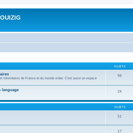
ROUIZIG
SUJETS
aires
56
 et minoritaires de France et du monde entier. C'est aussi un espace
on language
24
SUJETS
51
17