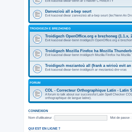
Evit kaozeal diwar-benn ar c'hlavier C'HWERTY
Danvezioù all a-bep seurt
Evit kaozeal diwar zanvezioù all a-bep seurt (lec'hienn An Dro
TROIDIGEZH E BREZHONEG
Troidigezh OpenOffice.org e brezhoneg (1.1.x, 2
Evit kaozeal diwar-benn troidigezh OpenOffice.org e brezhone
Troidigezh Mozilla Firefox ha Mozilla Thunder
Evit kaozeal diwar-benn troidigezh Mozilla Firefox ha Mozill
Troidigezh meziantoù all (frank a wirioù evit a
Evit kaozeal diwar-benn troidigezh ar meziantoù dre-vras
FORUM
COL - Correcteur Orthographique Latin - Latin 
A forum to talk about our successful Latin Spell Checker C
orthographique de langue latine).
CONNEXION
Nom d’utilisateur :
Mot de passe :
QUI EST EN LIGNE ?