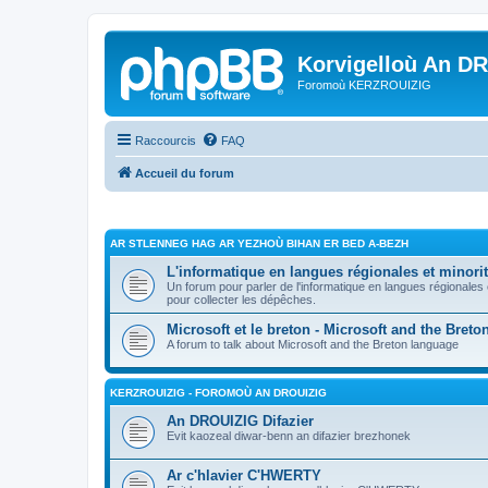
Korvigelloù An D
Foromoù KERZROUIZIG
Raccourcis
FAQ
Accueil du forum
AR STLENNEG HAG AR YEZHOÙ BIHAN ER BED A-BEZH
L'informatique en langues régionales et minorit
Un forum pour parler de l'informatique en langues régionales
pour collecter les dépêches.
Microsoft et le breton - Microsoft and the Bret
A forum to talk about Microsoft and the Breton language
KERZROUIZIG - FOROMOÙ AN DROUIZIG
An DROUIZIG Difazier
Evit kaozeal diwar-benn an difazier brezhonek
Ar c'hlavier C'HWERTY