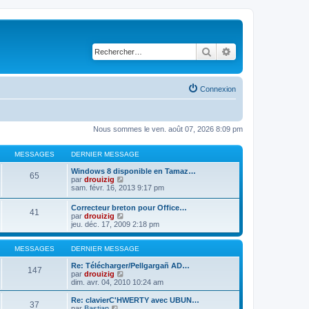
Rechercher
Recherche avancé
Connexion
Nous sommes le ven. août 07, 2026 8:09 pm
MESSAGES
DERNIER MESSAGE
Windows 8 disponible en Tamaz…
65
C
par
drouizig
o
sam. févr. 16, 2013 9:17 pm
n
s
Correcteur breton pour Office…
41
u
C
par
drouizig
l
o
jeu. déc. 17, 2009 2:18 pm
t
n
e
s
r
u
MESSAGES
DERNIER MESSAGE
l
l
e
t
Re: Télécharger/Pellgargañ AD…
147
d
e
C
par
drouizig
e
r
o
dim. avr. 04, 2010 10:24 am
r
l
n
n
e
s
Re: clavierC'HWERTY avec UBUN…
i
37
d
u
C
par
Bastian