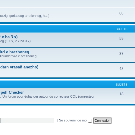
68
uizig, geriaoueg ar stlenneg, h.a.)
SUJETS
.x ha 3.x)
59
g (1.1.x, 2.x ha 3.x)
bird e brezhoneg
37
a Thunderbird e brezhoneg
n darn vrasañ anezho)
48
SUJETS
Spell Checker
18
OL. Un forum pour échanger autour du correcteur COL (correcteur
|
Se souvenir de moi