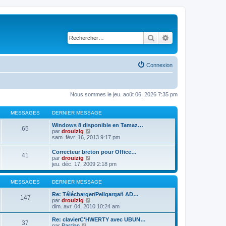
Rechercher
Recherche avancé
Connexion
Nous sommes le jeu. août 06, 2026 7:35 pm
MESSAGES
DERNIER MESSAGE
Windows 8 disponible en Tamaz…
65
C
par
drouizig
o
sam. févr. 16, 2013 9:17 pm
n
s
Correcteur breton pour Office…
41
u
C
par
drouizig
l
o
jeu. déc. 17, 2009 2:18 pm
t
n
e
s
r
u
MESSAGES
DERNIER MESSAGE
l
l
e
t
Re: Télécharger/Pellgargañ AD…
147
d
e
C
par
drouizig
e
r
o
dim. avr. 04, 2010 10:24 am
r
l
n
n
e
s
Re: clavierC'HWERTY avec UBUN…
i
37
d
u
C
par
Bastian