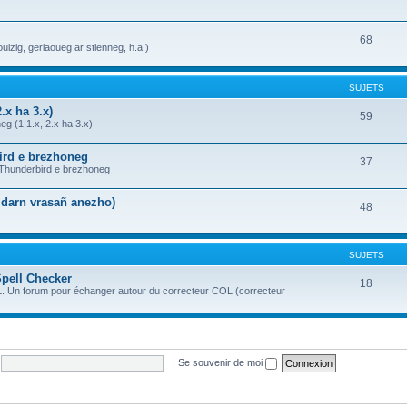
68
uizig, geriaoueg ar stlenneg, h.a.)
SUJETS
.x ha 3.x)
59
g (1.1.x, 2.x ha 3.x)
bird e brezhoneg
37
a Thunderbird e brezhoneg
n darn vrasañ anezho)
48
SUJETS
Spell Checker
18
OL. Un forum pour échanger autour du correcteur COL (correcteur
|
Se souvenir de moi