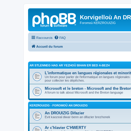
Korvigelloù An D
Foromoù KERZROUIZIG
Raccourcis
FAQ
Accueil du forum
AR STLENNEG HAG AR YEZHOÙ BIHAN ER BED A-BEZH
L'informatique en langues régionales et minorit
Un forum pour parler de l'informatique en langues régionales
pour collecter les dépêches.
Microsoft et le breton - Microsoft and the Bret
A forum to talk about Microsoft and the Breton language
KERZROUIZIG - FOROMOÙ AN DROUIZIG
An DROUIZIG Difazier
Evit kaozeal diwar-benn an difazier brezhonek
Ar c'hlavier C'HWERTY