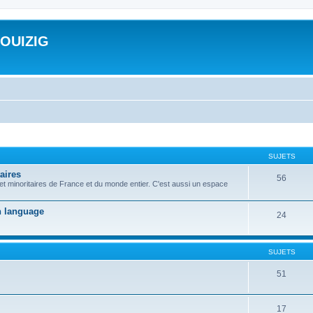
ROUIZIG
SUJETS
aires
56
 et minoritaires de France et du monde entier. C'est aussi un espace
on language
24
SUJETS
51
17