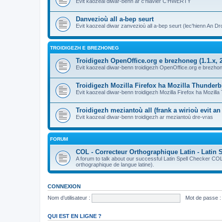
Evit kaozeal diwar-benn ar c'hlavier C'HWERTY
Danvezioù all a-bep seurt
Evit kaozeal diwar zanvezioù all a-bep seurt (lec'hienn An Dro
TROIDIGEZH E BREZHONEG
Troidigezh OpenOffice.org e brezhoneg (1.1.x, 2
Evit kaozeal diwar-benn troidigezh OpenOffice.org e brezhone
Troidigezh Mozilla Firefox ha Mozilla Thunder
Evit kaozeal diwar-benn troidigezh Mozilla Firefox ha Mozill
Troidigezh meziantoù all (frank a wirioù evit a
Evit kaozeal diwar-benn troidigezh ar meziantoù dre-vras
FORUM
COL - Correcteur Orthographique Latin - Latin 
A forum to talk about our successful Latin Spell Checker C
orthographique de langue latine).
CONNEXION
Nom d’utilisateur :
Mot de passe :
QUI EST EN LIGNE ?